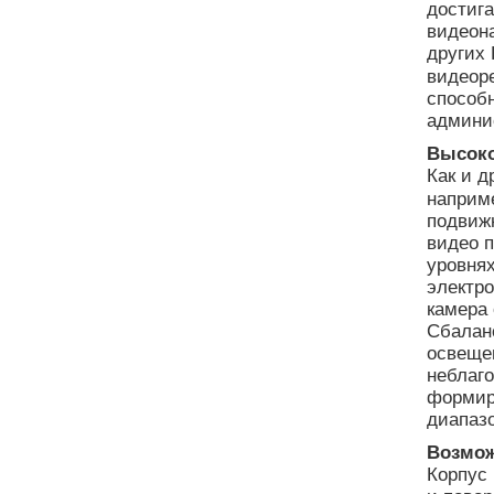
достига
видеон
других 
видеор
способ
админи
Высоко
Как и д
наприм
подвиж
видео п
уровня
электро
камера 
Сбалан
освещен
неблаг
формир
диапаз
Возмож
Корпус 