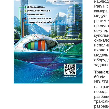
наблюд
Pan/Til
камера
модуля 
режиме 
предус
секунд
купольн
сигнало
исполн
входа т
модел
оборудо
заданн
Трансл
60 к/с
HD-SDI
настраи
передав
разреше
трансл
разреше