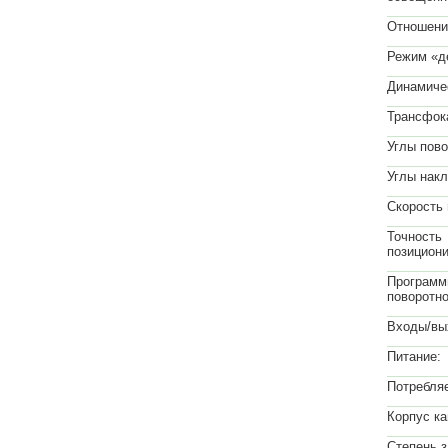
Отношени
Режим «д
Динамиче
Трансфок
Углы пово
Углы накл
Скорость
Точность
позициони
Программ
поворотно
Входы/вы
Питание:
Потребля
Корпус к
Степень 