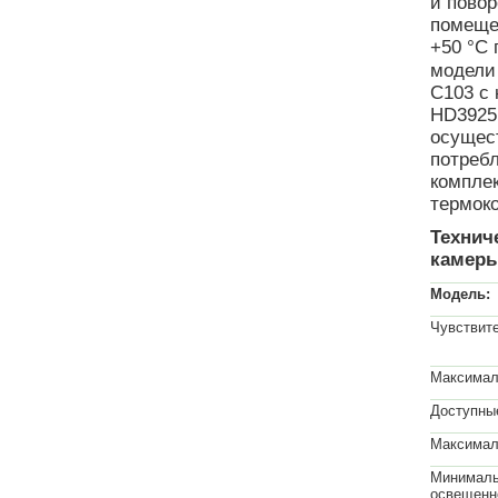
и повор
помеще
+50 °С 
модели
C103 с 
HD3925
осущест
потребл
комплек
термок
Технич
камеры
Модель:
Чувствит
Максимал
Доступны
Максимал
Минимал
освещенн