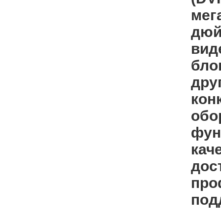
мег
дюй
вид
бло
дру
кон
обо
фун
кач
дос
про
под