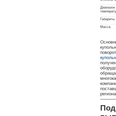
Диапазон
температу
Габариты 
Масса:
Основн
куполь
поворот
куполь
получе
оборуд
обраща
многока
компан
поставщ
регион
Под