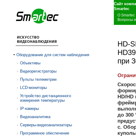
Сайт комп
S
О Smartec
Вопросы и
HD-S
HD39
Оборудование для систем наблюдения
при 3
Объективы
Видеорегистраторы
Ограни
Пульты телеметрии
Скорос
LCD-мониторы
формир
Устройство дистанционного
HD/HD 
измерения температуры
фреймр
выполн
IP-камеры
до 300
Видеоаналитика
предус
Серверы-видеоанализаторы
с. Обо
куполь
Программное обеспечение