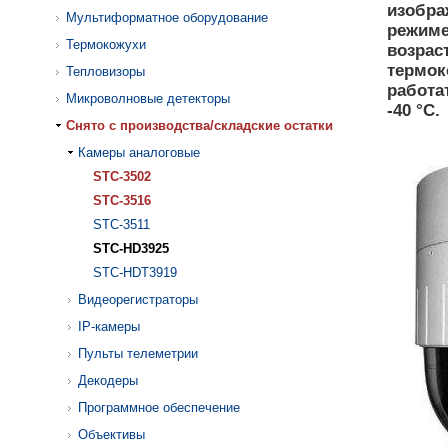
изобра
Мультиформатное оборудование
режиме
Термокожухи
возрас
термок
Тепловизоры
работа
Микроволновые детекторы
-40 °С.
Cнято с производства/складские остатки
Камеры аналоговые
STC-3502
STC-3516
STC-3511
STC-HD3925
STC-HDT3919
Видеорегистраторы
IP-камеры
Пульты телеметрии
Декодеры
Программное обеспечение
Объективы