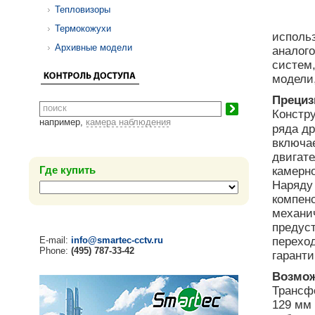
Тепловизоры
Термокожухи
исполь
Архивные модели
аналог
систем
модели,
Прециз
Констр
например,
камера наблюдения
ряда д
включа
двигат
Где купить
камерно
Наряду 
компен
механи
предус
E-mail:
info@smartec-cctv.ru
перехо
Phone:
(495) 787-33-42
гаранти
Возмож
Трансф
129 мм 