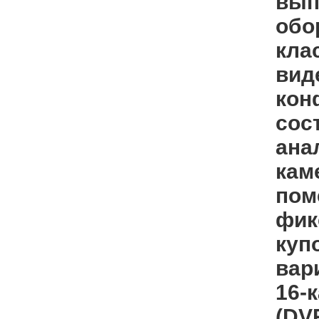
вып
обо
кла
вид
кон
сос
ана
кам
пом
фик
куп
вар
16-
(DV