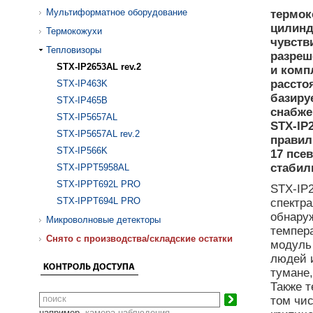
Мультиформатное оборудование
термок
цилинд
Термокожухи
чувств
Тепловизоры
разреш
STX-IP2653AL rev.2
и комп
рассто
STX-IP463K
базиру
STX-IP465B
снабже
STX-IP5657AL
STX-IP
STX-IP5657AL rev.2
правил
STX-IP566K
17 псе
стабиль
STX-IPPT5958AL
STX-IPPT692L PRO
STX-IP2
STX-IPPT694L PRO
спектр
обнару
Микроволновые детекторы
темпер
Cнято с производства/складские остатки
модуль
людей и
тумане
Также т
том чис
например,
камера наблюдения