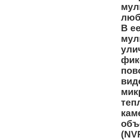
мул
люб
В е
мул
ули
фик
пов
вид
мик
теп
кам
объ
(NV