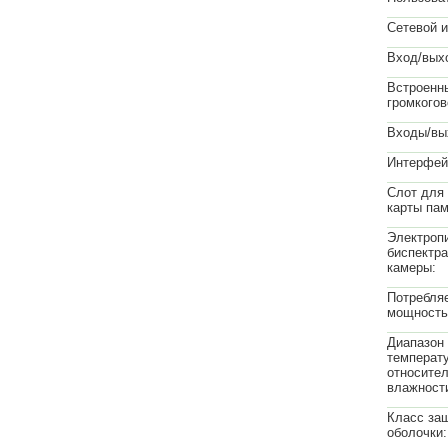
Сетевой 
Вход/вых
Встроенн
громкогов
Входы/вы
Интерфей
Слот для 
карты пам
Электроп
биспектр
камеры:
Потребля
мощность
Диапазон
температу
относите
влажност
Класс за
оболочки: