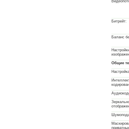
Видеопот
Битрейт:
Баланс бе
Настройк
изображе
Общие те
Настройка
Интеллек
кодирован
Аудиокод
Зеркальн
отображе
Шумопода
Маскиров
приватных