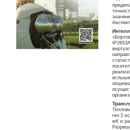
предела
точнос
значен
биспект
Интелл
«Борто
IP2653A
виртуа
направл
статист
посетит
реализ
вспыше
опцион
осущес
органи
Трансл
Теплов
rev.2 и
мК и ра
Разреше