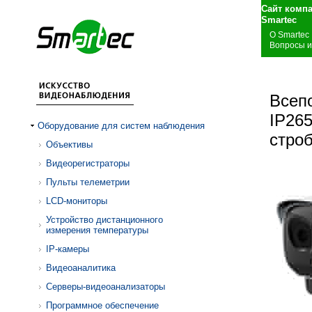
Сайт комп
S
О Smartec
Вопросы и
Всеп
IP265
Оборудование для систем наблюдения
стро
Объективы
Видеорегистраторы
Пульты телеметрии
LCD-мониторы
Устройство дистанционного
измерения температуры
IP-камеры
Видеоаналитика
Серверы-видеоанализаторы
Программное обеспечение