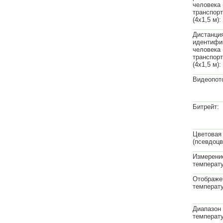
человека (
транспорт
(4х1,5 м):
Дистанци
идентифи
человека (
транспорт
(4х1,5 м):
Видеопот
Битрейт:
Цветовая
(псевдоцв
Измерени
температ
Отображе
температ
Диапазон
температу