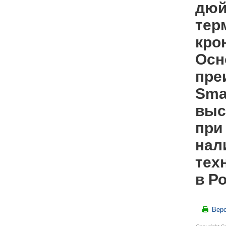
дюй
тер
кро
Осн
пре
Sma
выс
при
нал
тех
в Р
Верс