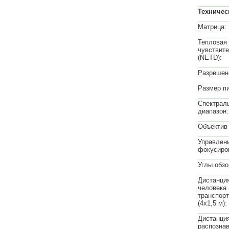
Техничес
Матрица:
Тепловая
чувствит
(NETD):
Разрешен
Размер п
Спектрал
диапазон:
Объектив 
Управлен
фокусиро
Углы обзо
Дистанци
человека (
транспорт
(4х1,5 м):
Дистанци
распозна