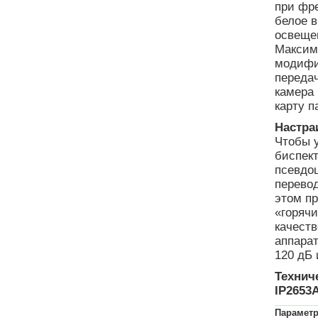
при фре
белое 
освещен
Максима
модифик
переда
камера
карту п
Настра
Чтобы 
биспект
псевдоц
перевод
этом п
«горячи
качест
аппара
120 дБ
Технич
IP2653A
Парамет