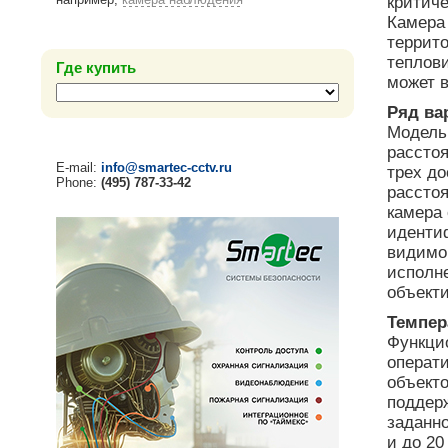
критиче
Камера 
террит
теплови
Где купить
может в
Ряд ва
Модель 
рассто
E-mail:
info@smartec-cctv.ru
трех до
Phone:
(495) 787-33-42
расстоя
камера 
иденти
видимо
исполн
объект
Темпер
Функци
операт
объекто
поддер
заданно
и до 2