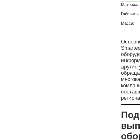
Материал
Габариты
Масса:
Основны
Smarte
оборуд
информ
другие
обраща
многока
компан
поставщ
регион
Под
вып
обо