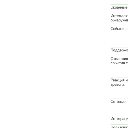
Экранные
Интеллек
обнаруже
События а
Поддержка
Отслежи
события т
Реакция н
тревоги:
Сетевые 
Интеграци
Пользова