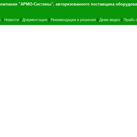
т компании "АРМО-Системы", авторизованного 
|
|
|
|
|
c
Новости
Документация
Рекомендации и решения
Демо-видео
Прайс-