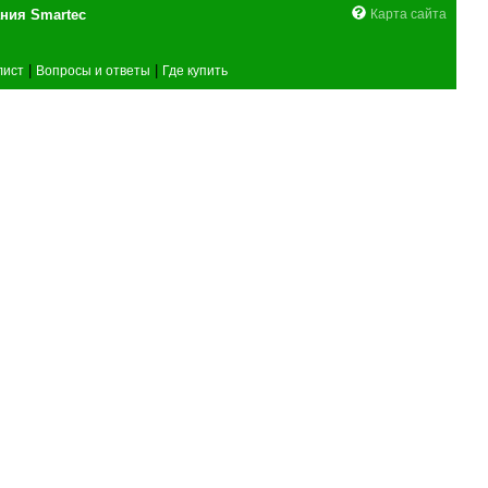
поставщика оборудования Smartec
Карта сайта
|
|
лист
Вопросы и ответы
Где купить