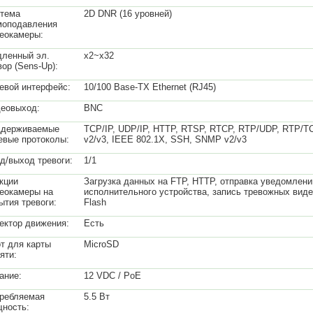
тема
2D DNR (16 уровней)
оподавления
еокамеры:
ленный эл.
x2~x32
вор (Sens-Up):
евой интерфейс:
10/100 Base-TX Ethernet (RJ45)
еовыход:
BNC
ддерживаемые
TCP/IP, UDP/IP, HTTP, RTSP, RTCP, RTP/UDP, RTP/
евые протоколы:
v2/v3, IEEE 802.1X, SSH, SNMP v2/v3
д/выход тревоги:
1/1
кции
Загрузка данных на FTP, HTTP, отправка уведомлени
еокамеры на
исполнительного устройства, запись тревожных вид
ытия тревоги:
Flash
ектор движения:
Есть
т для карты
MicroSD
яти:
ание:
12 VDC / PoE
ребляемая
5.5 Вт
ность: