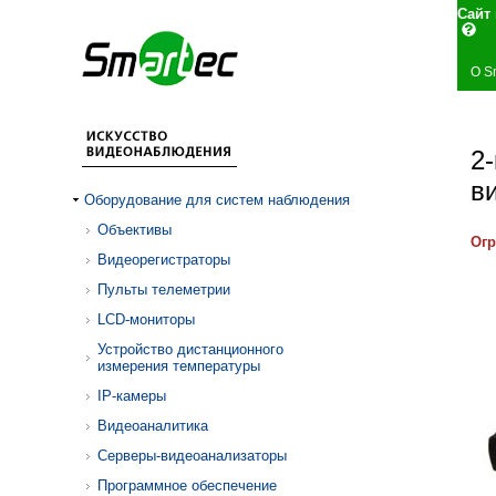
Сай
О S
2
в
Оборудование для систем наблюдения
Объективы
Огр
Видеорегистраторы
Пульты телеметрии
LCD-мониторы
Устройство дистанционного
измерения температуры
IP-камеры
Видеоаналитика
Серверы-видеоанализаторы
Программное обеспечение