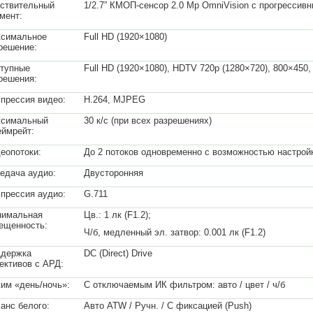
ствительный
1/2.7” КМОП-сенсор 2.0 Mp OmniVision с прогрессив
мент:
симальное
Full HD (1920×1080)
решение:
тупные
Full HD (1920×1080), HDTV 720p (1280×720), 800×450,
решения:
прессия видео:
H.264, MJPEG
симальный
30 к/с (при всех разрешениях)
ймрейт:
еопотоки:
До 2 потоков одновременно с возможностью настрой
едача аудио:
Двусторонняя
прессия аудио:
G.711
имальная
Цв.: 1 лк (F1.2);
ещенность:
Ч/б, медленный эл. затвор: 0.001 лк (F1.2)
держка
DC (Direct) Drive
ективов с АРД:
им «день/ночь»:
С отключаемым ИК фильтром: авто / цвет / ч/б
анс белого:
Авто ATW / Ручн. / С фиксацией (Push)