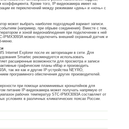
м коэффициента. Кроме того, IP-видеокамера имеет на
изации ее переключений между режимами «день» и «ночь» с
атор может выбрать наиболее подходящий вариант записи.
событиям (например, при обрыве соединения). Вместе с тем,
ператором и зоной видеонаблюдения при подключении к ней
TC-IPMX3093A можно подключить внешний охранный датчик и
б-меню.
си
Internet Explorer после их авторизации в сети. Для
удования Smartec рекомендуется использовать
вляет расширенные возможности для просмотра и записи
ерактивные графические планы еМар и производить
3A, так же как и другие IP-устройства NEYRO,
нием программного обеспечения других производителей.
оверхности при помощи алюминиевых кронштейнов для
этом питание IP-видеокамера может получать напрямую от
. Диапазон рабочих температур STC-IPMX3093A составляет от
чных условиях в различных климатических поясах России.