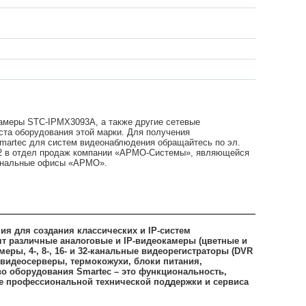
камеры STC-IPMX3093A, а также другие сетевые
ста оборудования этой марки. Для получения
martec для систем видеонаблюдения обращайтесь по эл.
42 в отдел продаж компании «АРМО-Системы», являющейся
иональные офисы «АРМО».
ия для создания классических и IP-систем
т различные аналоговые и IP-видеокамеры (цветные и
ры, 4-, 8-, 16- и 32-канальные видеорегистраторы (DVR
 видеосерверы, термокожухи, блоки питания,
о оборудования Smartec – это функциональность,
чие профессиональной технической поддержки и сервиса