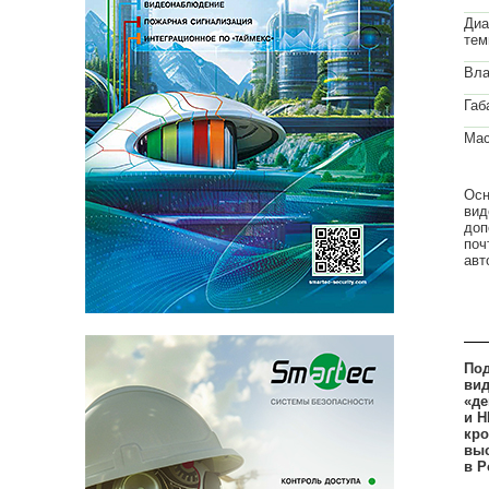
Диа
тем
Вла
Габ
Мас
Осн
вид
доп
поч
авт
Под
вид
«де
и H
кро
выс
в Р