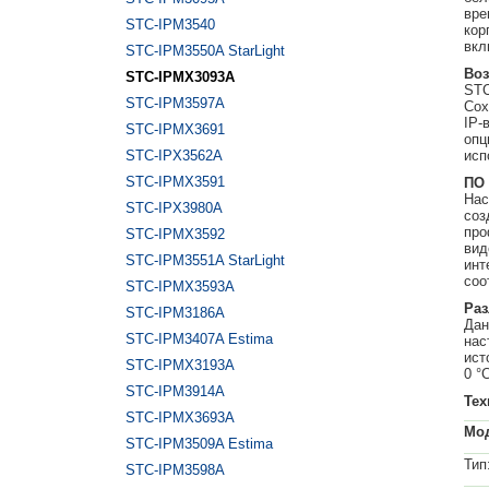
вре
STC-IPM3540
кор
вкл
STC-IPM3550A StarLight
Воз
STC-IPMX3093A
STC
STC-IPM3597A
Сох
IP-
STC-IPMX3691
опц
STC-IPX3562A
исп
STC-IPMX3591
ПО 
Нас
STC-IPX3980A
соз
про
STC-IPMX3592
вид
STC-IPM3551A StarLight
инт
соо
STC-IPMX3593A
Раз
STC-IPM3186A
Дан
STC-IPM3407A Estima
нас
ист
STC-IPMX3193A
0 °
STC-IPM3914A
Тех
STC-IPMX3693A
Мо
STC-IPM3509A Estima
Тип
STC-IPM3598A