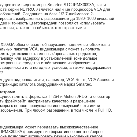
уществом видеокамеры Smartec STC-IPMX3093A, как и
ойств серии NEYRO, является наличие процессора VCA для
ображений. Созданная на базе 1/2.7-дюймового 2-
ировать изображение с разрешением до 1920×1080 пикселей
видео и точность цветопередачи позволяют использовать
жения, а также на объектах с контрастным и
MX3093A обеспечивает обнаружение подвижных объектов в
нальных пакетов VCA, видеокамера сможет выполнять
твлять детекцию оставленных/пропавших предметов,
тановку или задержку в установленной зоне дольше
 встроенные средства стабилизации изображения и
свещенности или погодных условий, а также поддерживает
ия.
одули видеоаналитики, например, VCA Retail, VCA Access и
страницах каталога оборудования марки Smartec.
метрами
существлять в форматах H.264 и Motion JPEG, а оператор
ть фреймрейт, настраивать качество и разрешение
амеры к полосе пропускания используемой сети и/или
изображения. При любом разрешении, в том числе и Full HD,
 видеокамера может передавать высококачественное
C-IPMX3093A формирует информативное цветное/черно-
 она позволяет активировать режим накопления кадров,