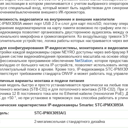
мя экспозиции в котором увеличивается с учетом выбранного операторо
пусе специальный вход, который может быть задействован для синхрон
ючением/выключением внешнего ИК-прожектора.
можность видеозаписи на внутренние и внешние накопители
-IPMX3093A имеет порт USB 2.0 и слот для карт microSD, поэтому опер
ранение видеоматериалов на карту памяти возможно по графику или по 
видеокамера позволяет организовать двустороннюю аудиосвязь между о
ионального микрофона и громкоговорителя. Ко входу/выходу тревоги S
олнительное устройство, логика работы которых настраивается через ве
для конфигурирования IP-видеосистемы, мониторинга и видеозапи
тройки каждой видеокамеры серии NEYRO доступны через веб-браузер MS 
дания систем видеонаблюдения произвольного масштаба на основе обор
фессиональное программное обеспечение
NetStation
, которое предоста
ео/аудио от большого числа IP-устройств, позволяет использовать инт
еллектуальный поиск в архиве. Кроме того, IP-видеокамера STC-IPMX309
тветствует требованиям стандарта ONVIF и может работать под управле
личные варианты монтажа и подачи питания
ная модель быстро и просто устанавливается практически на любые п
тенного монтажа (STB-C01) и для потолочного монтажа (STB-C02). При 
очника 12 В постоянного тока или по Ethernet-кабелю (технология PoE)
С до +50 °, но при установке в термокожух она способна работать в ули
нические характеристики IP-видеокамеры Smartec STC-IPMX3093A
дель:
STC-IPMX3093A/1
:
2-мегапиксельная стандартного дизайна