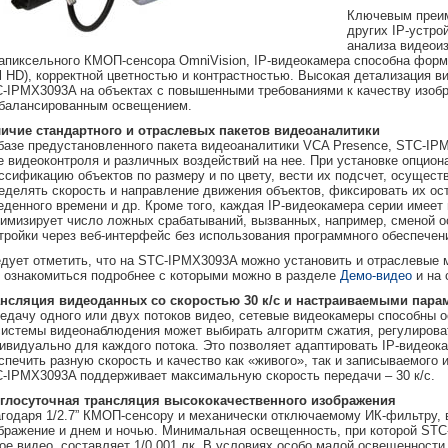
Ключевым преим
других IP-устр
анализа видеоиз
апиксельного КМОП-сенсора OmniVision, IP-видеокамера способна форм
ll HD), корректной цветностью и контрастностью. Высокая детализация 
-IPMX3093A на объектах с повышенными требованиями к качеству изобра
балансированным освещением.
ичие стандартного и отраслевых пакетов видеоаналитики
базе предустановленного пакета видеоаналитики VCA Presence, STC-IP
е видеоконтроля и различных воздействий на нее. При установке опцио
ссификацию объектов по размеру и по цвету, вести их подсчет, осущес
еделять скорость и направление движения объектов, фиксировать их ос
еденного времени и др. Кроме того, каждая IP-видеокамера серии имеет
имизирует число ложных срабатываний, вызванных, например, сменой о
тройки через веб-интерфейс без использования программного обеспечен
дует отметить, что на STC-IPMX3093A можно установить и отраслевые м
, ознакомиться подробнее с которыми можно в разделе
Демо-видео
и на 
нсляция видеоданных со скоростью 30 к/с и настраиваемыми пара
едачу одного или двух потоков видео, сетевые видеокамеры способны о
системы видеонаблюдения может выбирать алгоритм сжатия, регулирова
ивидуально для каждого потока. Это позволяет адаптировать IP-видеок
спечить разную скорость и качество как «живого», так и записываемого 
-IPMX3093A поддерживает максимальную скорость передачи – 30 к/с.
глосуточная трансляция высококачественного изображения
годаря 1/2.7” КМОП-сенсору и механически отключаемому ИК-фильтру,
бражение и днем и ночью. Минимальная освещенность, при которой ST
ое видео, составляет 1/0.001 лк. В условиях особо малой освещенности