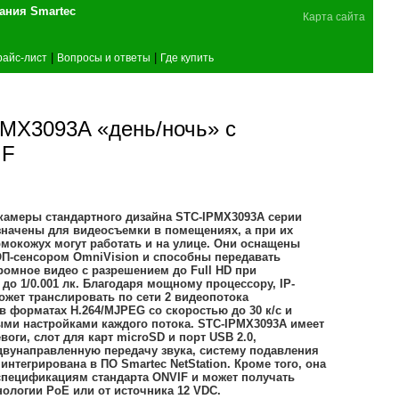
поставщика оборудования Smartec
Карта сайта
|
|
райс-лист
Вопросы и ответы
Где купить
PMX3093A «день/ночь» с
IF
камеры стандартного дизайна STC-IPMX3093A серии
начены для видеосъемки в помещениях, а при их
рмокожух могут работать и на улице. Они оснащены
ОП-сенсором OmniVision и способны передавать
омное видео с разрешением до Full HD при
до 1/0.001 лк. Благодаря мощному процессору, IP-
жет транслировать по сети 2 видеопотока
 форматах H.264/MJPEG со скоростью до 30 к/с и
ми настройками каждого потока. STC-IPMX3093A имеет
воги, слот для карт microSD и порт USB 2.0,
двунаправленную передачу звука, систему подавления
интегрирована в ПО Smartec NetStation. Кроме того, она
спецификациям стандарта ONVIF и может получать
нологии PoE или от источника 12 VDC.