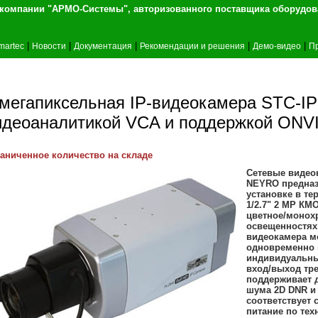
т компании "АРМО-Системы", авторизованного 
|
|
|
|
|
martec
Новости
Документация
Рекомендации и решения
Демо-видео
П
-мегапиксельная IP-видеокамера STC-I
идеоаналитикой VCA и поддержкой ONV
аниченное количество на складе
Сетевые видео
NEYRO предназ
установке в те
1/2.7" 2 MP КМ
цветное/монохр
освещенностях 
видеокамера мо
одновременно в
индивидуальны
вход/выход тре
поддерживает 
шума 2D DNR и 
соответствует 
питание по тех