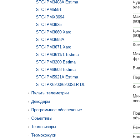
STC-IPM3408A Estima
Чув
эле
STC-IPM5591
Мак
STC-IPMX3694
раз
STC-IPM3925
Дос
STC-IPM3660 Xaro
раз
STC-IPM3698A
Ком
STC-IPM3671 Xaro
Мак
STC-IPM3611/1 Estima
фре
STC-IPM3200 Estima
Вид
STC-IPM8608 Estima
STC-IPM5921A Estima
Пер
STC-IPX6200/6200SLR-DL
Ком
Пульты телеметрии
Мин
осв
Декодеры
Программное обеспечение
Под
объ
Объективы
Тепловизоры
Реж
Термокожухи
Бал