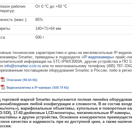
пазон рабочих
От 0 °C до +50 °C
ператур:
жность (макс.):
85%
ариты:
140×71×64 мм
са:
500 г
овные технические характеристики и цены на мегапиксельные IP-видео
еокамеры Smartec, приведены в подразделе «
IP-видеокамеры
» прайс-ли
олнительной информации на STC-IPMX3093A, другие устройства и ПО S
те
info@smartec-cctv.ru
или по многоканальному телефону (495) 787–33
оризованным поставщиком оборудования Smartec в России, либо в рег
Описание (96.64 Kb)
Видеоаналитика в IP-камерах (508.79 Kb)
 торговой маркой Smartec выпускается полная линейка оборудован
еонаблюдения любой конфигурации и сложности. В ее состав входя
нь/ночь»), варифокальные объективы, купольные и поворотные каме
D-SDI), 17-42-дюймовые LCD-мониторы, мегапиксельные IP-камеры,
нштейны и другие устройства. Основное конкурентное преимуществ
окое качество и надежность при их доступной цене, а также нали
оссии.