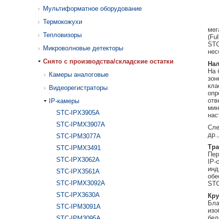
Мультиформатное оборудование
Термокожухи
мег
Тепловизоры
(Fu
STC
Микроволновые детекторы
нес
Cнято с производства/складские остатки
Нал
На 
Камеры аналоговые
зон
кла
Видеорегистраторы
опр
отв
IP-камеры
мин
STC-IPX3905A
нас
STC-IPMX3907A
Сле
др.
STC-IPM3077A
Тра
STC-IPMX3491
Пер
STC-IPX3062A
IP-
инд
STC-IPX3561A
обе
STC-IPMX3092A
STC
STC-IPX3630A
Кру
Бла
STC-IPM3091A
изо
бел
STC-IPM3095A