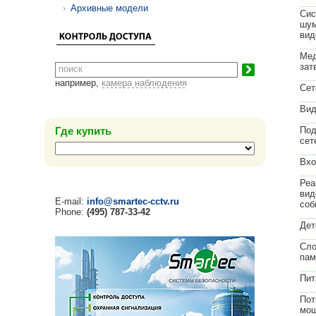
Архивные модели
Сис
шум
вид
Мед
зат
например,
камера наблюдения
Сет
Вид
Где купить
По
сет
Вхо
Реа
вид
E-mail:
info@smartec-cctv.ru
соб
Phone:
(495) 787-33-42
Дет
Сло
пам
Пит
Пот
мощ