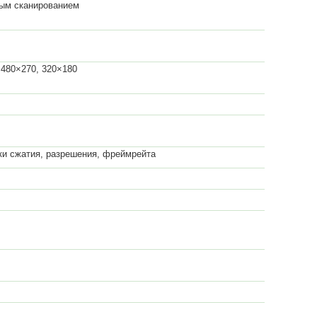
ным сканированием
 480×270, 320×180
ки сжатия, разрешения, фреймрейта