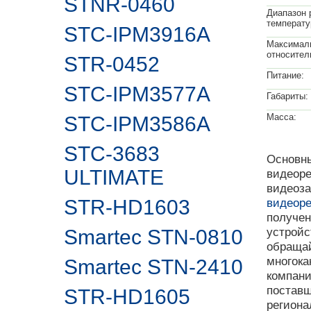
STNR-0460
Диапазон 
температу
STC-IPM3916A
Максимал
относител
STR-0452
Питание:
STC-IPM3577A
Габариты:
Масса:
STC-IPM3586A
STC-3683
Основны
ULTIMATE
видеоре
видеоза
STR-HD1603
видеоре
получен
устройс
Smartec STN-0810
обращай
многока
Smartec STN-2410
компан
поставщ
STR-HD1605
регион