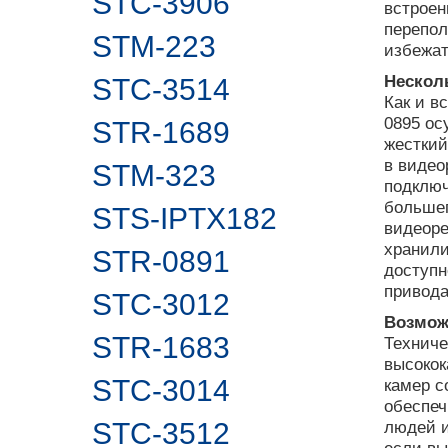
STC-3906
встроен
перепол
STM-223
избежат
Нескол
STC-3514
Как и в
0895 ос
STR-1689
жесткий
в видео
STM-323
подключ
больше
STS-IPTX182
видеоре
хранили
STR-0891
доступн
привода
STC-3012
Возмож
STR-1683
Техниче
высокок
STC-3014
камер с
обеспеч
STC-3512
людей и