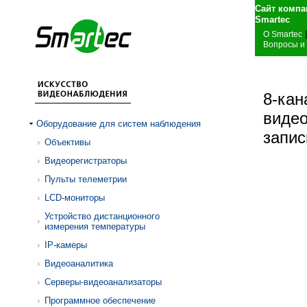
Сайт компа
S
|
О Smartec
Вопросы и
8-кан
видео
Оборудование для систем наблюдения
запис
Объективы
Видеорегистраторы
Пульты телеметрии
LCD-мониторы
Устройство дистанционного
измерения температуры
IP-камеры
Видеоаналитика
Серверы-видеоанализаторы
Программное обеспечение