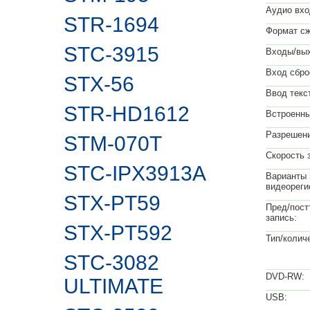
Аудио вхо
STR-1694
Формат сж
STC-3915
Входы/вых
Вход сбро
STX-56
Ввод текс
STR-HD1612
Встроенны
Разрешени
STM-070T
Скорость 
STC-IPX3913A
Варианты 
видеореги
STX-PT59
Пред/пост
запись:
STX-PT592
Тип/колич
STC-3082
DVD-RW:
ULTIMATE
USB: