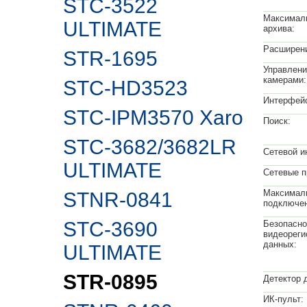
STC-3522
Максимал
ULTIMATE
архива:
Расширени
STR-1695
Управлени
камерами:
STC-HD3523
Интерфейс
STC-IPM3570 Xaro
Поиск:
STC-3682/3682LR
Сетевой и
ULTIMATE
Сетевые п
Максималь
STNR-0841
подключен
STC-3690
Безопасно
видеореги
данных:
ULTIMATE
STR-0895
Детектор 
ИК-пульт: