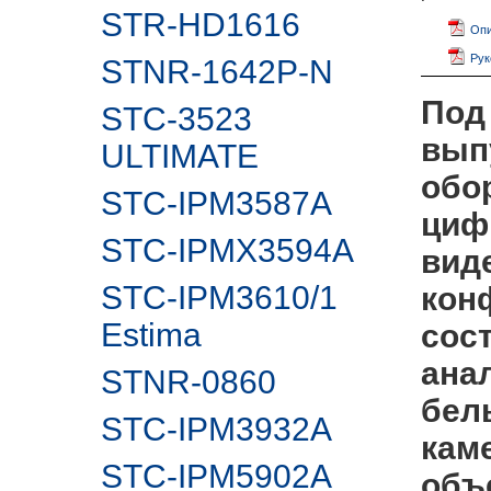
STR-HD1616
Опи
Рук
STNR-1642P-N
Под
STC-3523
вып
ULTIMATE
обо
STC-IPM3587A
циф
STC-IPMX3594A
вид
STC-IPM3610/1
кон
Estima
сос
ана
STNR-0860
белы
STC-IPM3932A
кам
STC-IPM5902А
объе