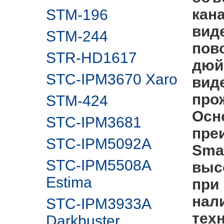
кан
STM-196
вид
STM-244
пов
STR-HD1617
дюй
STC-IPM3670 Xaro
вид
про
STM-424
Осн
STC-IPM3681
пре
STC-IPM5092A
Sma
STC-IPM5508A
выс
Estima
при 
нал
STC-IPM3933A
тех
Darkbuster