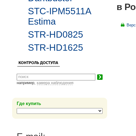
в Ро
STC-IPM5511A
Estima
Верс
STR-HD0825
STR-HD1625
например,
камера наблюдения
Где купить