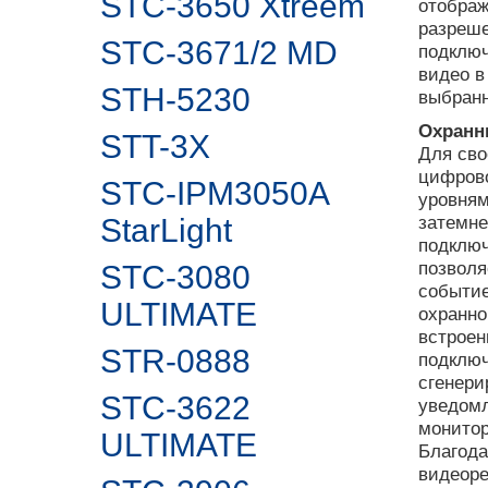
STC-3650 Xtreem
отображ
разреше
STC-3671/2 MD
подключ
видео в
STH-5230
выбранн
Охранн
STT-3X
Для сво
цифрово
STC-IPM3050A
уровням
затемне
StarLight
подключ
позволя
STC-3080
событие
ULTIMATE
охранно
встроен
STR-0888
подключ
сгенери
STC-3622
уведомл
монитор
ULTIMATE
Благода
видеоре