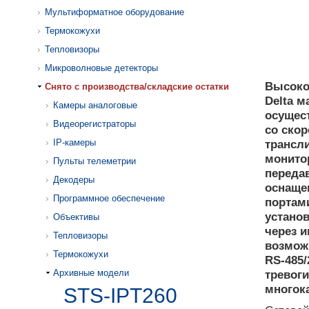
Мультиформатное оборудование
Термокожухи
Тепловизоры
Микроволновые детекторы
Высоко
Cнято с производства/складские остатки
Delta м
Камеры аналоговые
осущес
Видеорегистраторы
со скор
IP-камеры
трансли
монито
Пульты телеметрии
передав
Декодеры
оснаще
Программное обеспечение
портам
устано
Объективы
через и
Тепловизоры
возмож
Термокожухи
RS-485/
Архивные модели
тревоги
многок
STS-IPT260