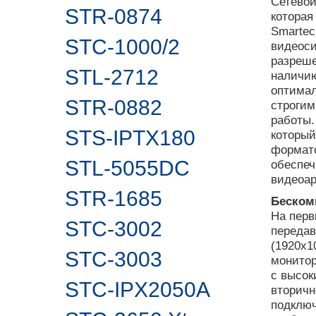
Сетевой
STR-0874
которая
Smartec
STC-1000/2
видео­с
разреше
STL-2712
наличию
оптимал
STR-0882
строгим
работы.
STS-IPTX180
который
формато
STL-5055DC
обеспеч
видеоар
STR-1685
Беском
На перв
STC-3002
передав
(1920x1
STC-3003
монитор
с высок
STC-IPX2050A
вторичн
подключ