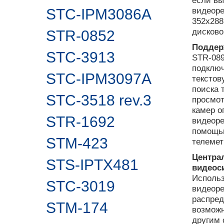
если вы
видеоре
STC-IPM3086A
352х288
дисково
STR-0852
Поддер
STC-3913
STR-089
подключ
STC-IPM3097A
тексто
поиска 
STC-3518 rev.3
просмот
камер о
STR-1692
видеоре
помощью
STM-423
телемет
Центра
STS-IPTX481
видеос
Использ
STC-3019
видеоре
распре
STM-174
возможн
другим 