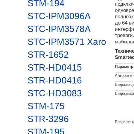
STM-194
подключ
одновре
STC-IPM3096A
полноэк
до 64 в
STC-IPM3578A
интерф
тревоги
STC-IPM3571 Xaro
мобильн
Технич
STR-1652
Smartec
STR-HD0415
Парамет
Алгоритм 
STR-HD0416
Видеовход
STC-HD3083
Видеовых
STM-175
STR-3296
Разрешени
STM-195