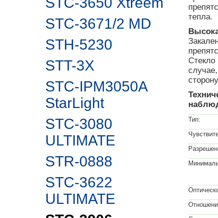
STC-3650 Xtreem
препят
тепла.
STC-3671/2 MD
Высока
STH-5230
Закале
препятс
Стекло 
STT-3X
случае,
сторону
STC-IPM3050A
Технич
StarLight
наблюд
STC-3080
Тип:
Чувствит
ULTIMATE
Разрешен
STR-0888
Минималь
STC-3622
Оптическ
ULTIMATE
Отношени