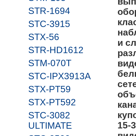
вып
STR-1694
обо
кла
STC-3915
наб
STX-56
и с
STR-HD1612
раз
STM-070T
вид
бел
STC-IPX3913A
сет
STX-PT59
объе
STX-PT592
кан
куп
STC-3082
15-
ULTIMATE
вид