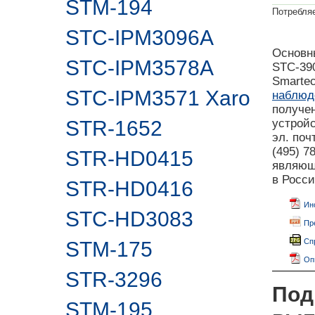
STM-194
Потребля
STC-IPM3096A
Основн
STC-IPM3578A
STC-390
Smartec
STC-IPM3571 Xaro
наблюд
получе
STR-1652
устрой
эл. поч
(495) 
STR-HD0415
являющ
в Росс
STR-HD0416
Ин
STC-HD3083
Пр
Сп
STM-175
Оп
STR-3296
Под
STM-195