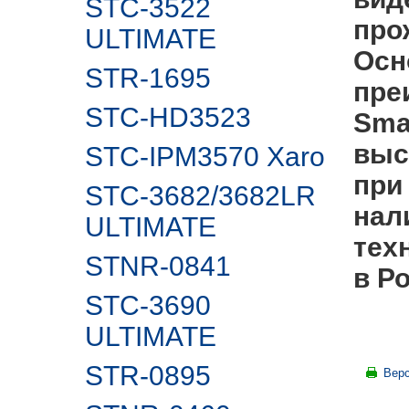
STC-3522
про
ULTIMATE
Осн
STR-1695
пре
STC-HD3523
Sma
выс
STC-IPM3570 Xaro
при
STC-3682/3682LR
нал
ULTIMATE
тех
STNR-0841
в Р
STC-3690
ULTIMATE
STR-0895
Верс