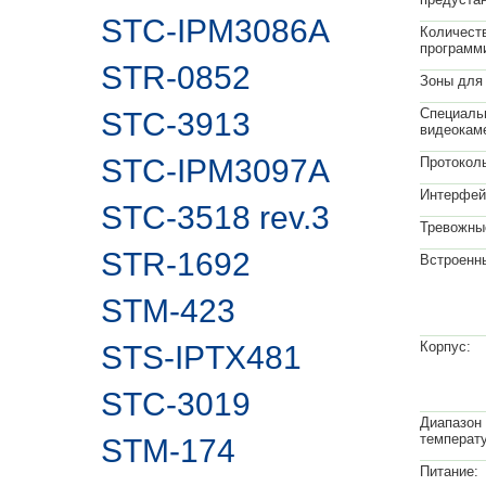
STC-IPM3086A
Количест
программ
STR-0852
Зоны для
Специаль
STC-3913
видеокам
STC-IPM3097A
Протокол
Интерфей
STC-3518 rev.3
Тревожны
STR-1692
Встроенн
STM-423
Корпус:
STS-IPTX481
STC-3019
Диапазон
температу
STM-174
Питание: