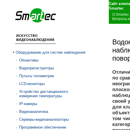
Сайт комп
S
О Smartec
Вопросы и
Водо
набл
Оборудование для систем наблюдения
повор
Объективы
Видеорегистраторы
Отличи
Пульты телеметрии
по сра
неогра
LCD-мониторы
плоско
Устройство дистанционного
наблюд
измерения температуры
своей 
IP-камеры
для кл
Видеоаналитика
объект
том чи
Серверы-видеоанализаторы
катего
Программное обеспечение