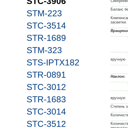
STC-3906
Синхрони
Баланс бе
STM-223
Компенса
засветки:
STC-3514
Вращени
STR-1689
Угол 
STM-323
Упра
вручную
STS-IPTX182
По пр
STR-0891
Наклон:
STC-3012
Угол 
Упра
STR-1683
вручную
Степень з
STC-3014
Количеств
STC-3512
Количеств
предуста