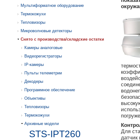
показа
Мультиформатное оборудование
окружа
Термокожухи
Тепловизоры
Микроволновые детекторы
Cнято с производства/складские остатки
Камеры аналоговые
Видеорегистраторы
IP-камеры
термос
коэффи
Пульты телеметрии
воздей
Декодеры
соедин
Программное обеспечение
водоне
безопас
Объективы
высокую
Тепловизоры
исполь
Термокожухи
погруже
Архивные модели
Контро
Для ст
STS-IPT260
датчик