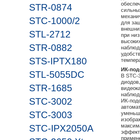
обеспеч
STR-0874
сильны
механи
STC-1000/2
для за
внешни
STL-2712
при ни
высоки
STR-0882
наблюде
удобст
STS-IPTX180
темпер
ИК-под
STL-5055DC
В STC-
диодов,
STR-1685
видеок
наблюде
STC-3002
ИК-под
автомат
STC-3003
уменьш
изображ
максим
STC-IPX2050A
эффект
примен