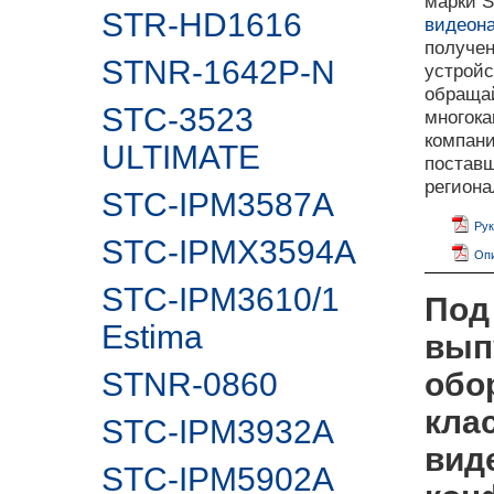
марки S
STR-HD1616
видеон
получен
STNR-1642P-N
устройс
обращай
STC-3523
многока
компан
ULTIMATE
поставщ
регион
STC-IPM3587A
Рук
STC-IPMX3594A
Опи
STC-IPM3610/1
Под
Estima
вып
STNR-0860
обо
кла
STC-IPM3932A
вид
STC-IPM5902А