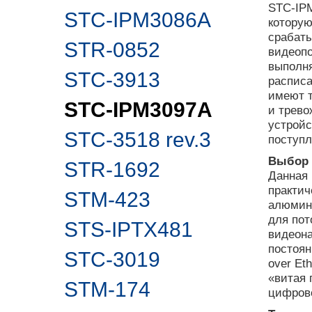
STC-IPM
STC-IPM3086A
которую
срабаты
STR-0852
видеопо
выполня
STC-3913
расписа
имеют т
STC-IPM3097A
и трево
устройс
STC-3518 rev.3
поступл
Выбор 
STR-1692
Данная 
практич
STM-423
алюмини
для пот
STS-IPTX481
видеона
постоян
STC-3019
over Et
«витая 
STM-174
цифров