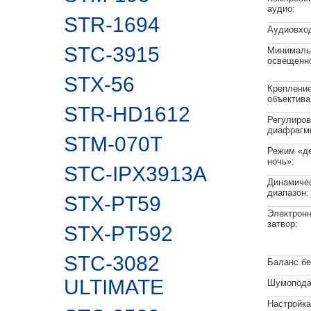
аудио:
STR-1694
Аудиовхо
STC-3915
Минималь
освещенно
STX-56
Креплени
объектива
STR-HD1612
Регулиров
диафрагм
STM-070T
Режим «де
ночь»:
STC-IPX3913A
Динамиче
диапазон:
STX-PT59
Электрон
затвор:
STX-PT592
STC-3082
Баланс бе
ULTIMATE
Шумопода
Настройка