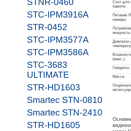
STNR-0460
Слот для 
памяти:
STC-IPM3916A
Питание I
камеры:
STR-0452
Потребля
мощность
STC-IPM3577A
Диапазон 
температу
STC-IPM3586A
Влажност
(макс.):
STC-3683
Габариты:
ULTIMATE
Масса:
STR-HD1603
Опционал
аксессуар
Smartec STN-0810
Smartec STN-2410
Основны
STR-HD1605
видеона