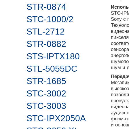
STR-0874
Исполь
STC-IP
STC-1000/2
Sony с
Техноло
STL-2712
видеона
пикселя
STR-0882
соответ
сенсора
STS-IPTX180
энергоп
шумопод
STL-5055DC
шум и д
Передач
STR-1685
Мегапи
высокоэ
STC-3002
позволя
пропуск
STC-3003
видеона
аудиосо
STC-IPX2050A
формате
и основ