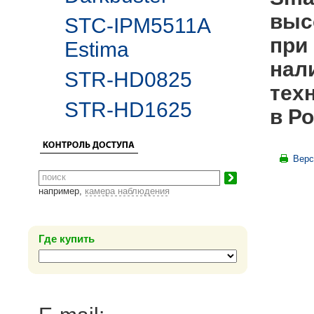
выс
STC-IPM5511A
при 
Estima
нал
STR-HD0825
тех
STR-HD1625
в Ро
Верс
например,
камера наблюдения
Где купить