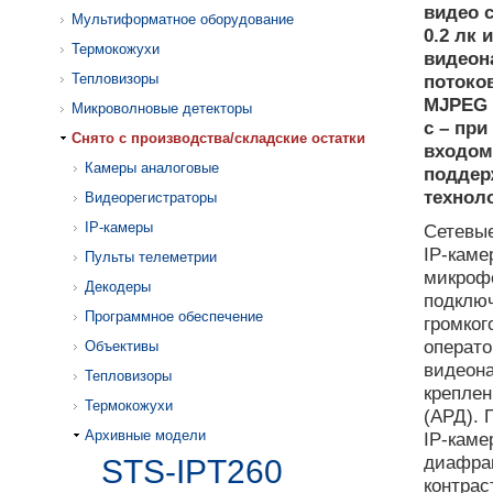
видео 
Мультиформатное оборудование
0.2 лк 
Термокожухи
видеон
Тепловизоры
потоков
MJPEG с
Микроволновые детекторы
с – пр
Cнято с производства/складские остатки
входом
Камеры аналоговые
поддерж
техноло
Видеорегистраторы
IP-камеры
Сетевые
IP-каме
Пульты телеметрии
микроф
Декодеры
подключ
Программное обеспечение
громког
операто
Объективы
видеона
Тепловизоры
креплен
Термокожухи
(АРД). 
Архивные модели
IP-каме
диафраг
STS-IPT260
контрас