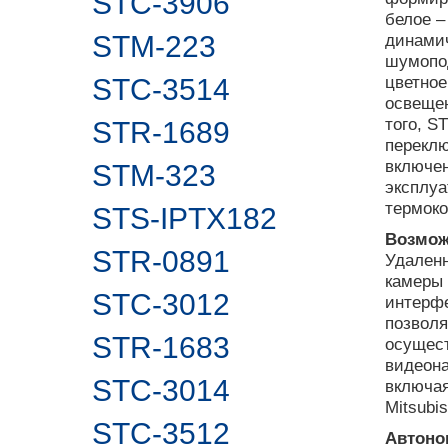
STC-3906
белое –
STM-223
динамич
шумопод
цветное
STC-3514
освещен
того, S
STR-1689
переклю
включе
STM-323
эксплуа
термоко
STS-IPTX182
Возмож
STR-0891
Удаленн
камеры 
STC-3012
интерф
позволя
STR-1683
осущест
видеона
STC-3014
включая
Mitsubis
STC-3512
Автоно