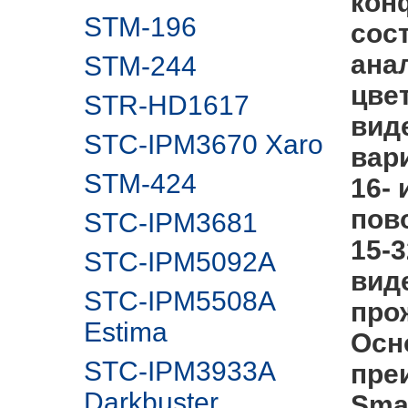
кон
STM-196
сос
ана
STM-244
цве
STR-HD1617
вид
STC-IPM3670 Xaro
вар
STM-424
16-
пов
STC-IPM3681
15-
STC-IPM5092A
вид
STC-IPM5508A
про
Estima
Осн
STC-IPM3933A
пре
Darkbuster
Sma