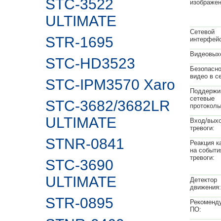
STC-3522
изображен
ULTIMATE
Сетевой
STR-1695
интерфейс
Видеовых
STC-HD3523
Безопасно
видео в с
STC-IPM3570 Xaro
Поддержи
сетевые
STC-3682/3682LR
протоколы
ULTIMATE
Вход/вых
тревоги:
STNR-0841
Реакция к
на событи
тревоги:
STC-3690
ULTIMATE
Детектор
движения:
STR-0895
Рекоменд
ПО: