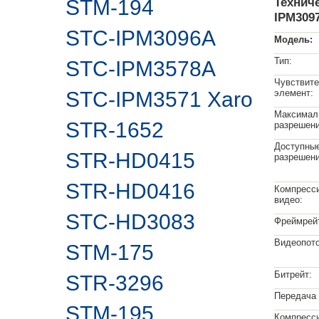
Технич
STM-194
IPM309
STC-IPM3096A
Модель:
Тип:
STC-IPM3578A
Чувствит
STC-IPM3571 Xaro
элемент:
Максимал
STR-1652
разрешени
Доступны
STR-HD0415
разрешени
STR-HD0416
Компресс
видео:
STC-HD3083
Фреймрей
Видеопото
STM-175
Битрейт:
STR-3296
Передача 
STM-195
Компресс