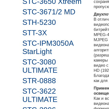
STC-3650 Xtreem
сохраня
пропуск
STC-3671/2 MD
Двухпо
В отлич
STH-5230
видеопо
битрейт
STT-3X
MPEG-4 
MJPEG –
STC-IPM3050A
видеона
StarLight
алгорит
(разреш
камеры 
STC-3080
видео с
ULTIMATE
HD (192
Благода
STR-0888
как для
Примен
STC-3622
освеще
ULTIMATE
Как и в
видеон
формиру