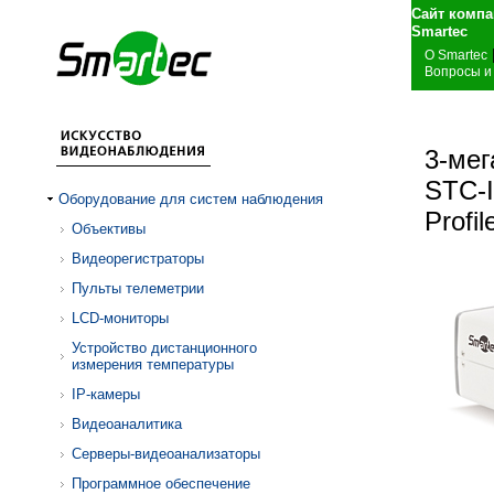
Сайт компа
S
О Smartec
Вопросы и
3-ме
STC-I
Оборудование для систем наблюдения
Profi
Объективы
Видеорегистраторы
Пульты телеметрии
LCD-мониторы
Устройство дистанционного
измерения температуры
IP-камеры
Видеоаналитика
Серверы-видеоанализаторы
Программное обеспечение