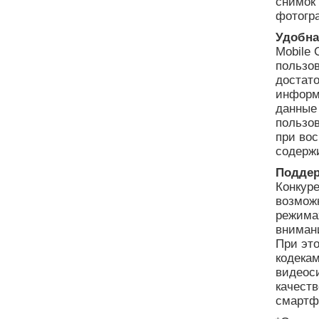
снимок 
фотогр
Удобна
Mobile 
пользо
достато
информ
данные 
пользо
при во
содержи
Поддер
Конкур
возможн
режимах
вниман
При это
кодека
видеоси
качеств
смартф