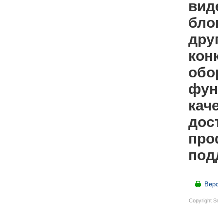
вид
бло
дру
кон
обо
фун
кач
дос
про
под
Верс
Copyright S