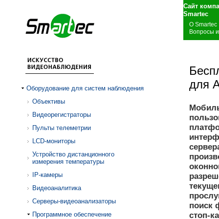
Сайт комп
S
О Smartec
Вопросы и
Бесп
для 
Оборудование для систем наблюдения
Объективы
Мобиль
Видеорегистраторы
пользо
платфо
Пульты телеметрии
интерф
LCD-мониторы
сервер
Устройство дистанционного
произв
измерения температуры
оконно
IP-камеры
разреш
текуще
Видеоаналитика
прослу
Серверы-видеоанализаторы
поиск 
Программное обеспечение
стоп-к