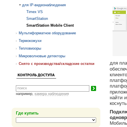
для IP-видеонаблюдения
Timex VS
SmartStation
SmartStation Mobile Client
Мультиформатное оборудование
Термокожухи
Тепловизоры
Микроволновые детекторы
для пл
Cнято с производства/складские остатки
обеспе
клиент
платфор
платфор
прилож
например,
камера наблюдения
найти 
коснуть
Подклю
Где купить
одновр
Мобиль