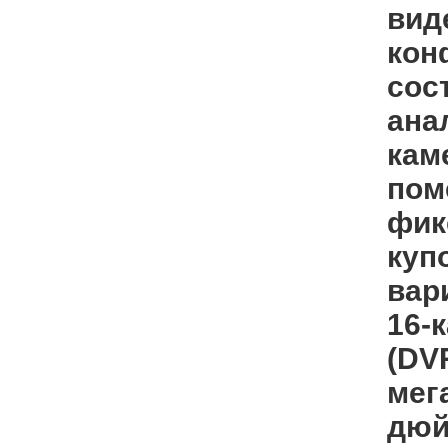
вид
кон
сос
ана
кам
пом
фик
куп
вар
16-
(DV
мег
дюй