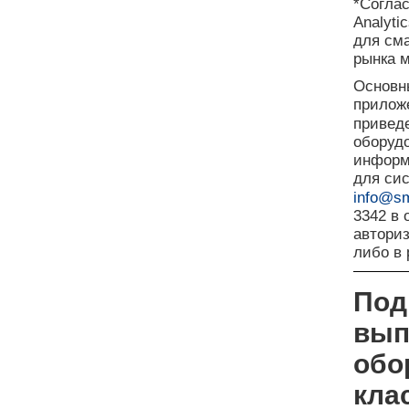
*Согла
Analyti
для см
рынка 
Основн
приложе
привед
оборуд
информа
для си
info@sm
3342 в
автори
либо в
Под
вып
обо
кла