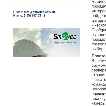
количес
просмат
интере
E-mail:
info@smartec-cctv.ru
найденн
Phone:
(495) 787-33-42
автори
к неско
Configu
выполня
просмо
позвол
выбират
Просто
В режи
возможн
сервера
страниц
При эт
команд
некорре
подключ
после 
камеры