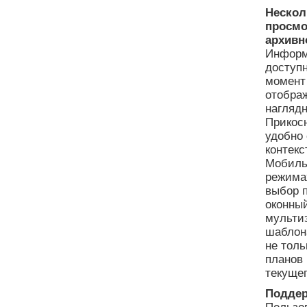
Нескол
просмо
архивн
Информ
доступ
момент
отображ
наглядн
Прикос
удобно
контек
Мобиль
режимах
выбор 
оконный
мульти
шаблона
не толь
планов 
текущег
Поддер