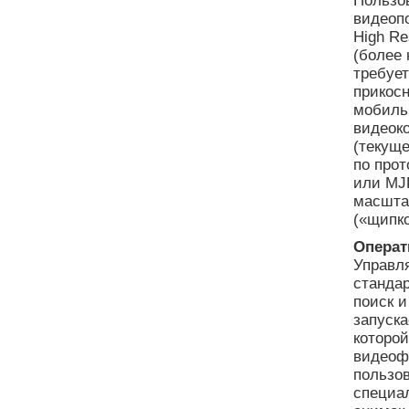
Пользо
видеопо
High Re
(более 
требуе
прикосн
мобиль
видеоко
(текуще
по прот
или MJ
масшта
(«щипк
Операт
Управл
стандар
поиск и
запуска
которой
видеоф
пользов
специа