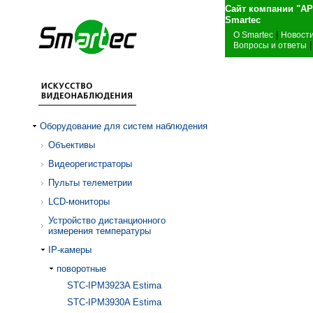
Сайт компании "А
Sma
|
О Smartec
Новост
|
Вопросы и ответы
Оборудование для систем наблюдения
Объективы
Видеорегистраторы
Пульты телеметрии
LCD-мониторы
Устройство дистанционного
измерения температуры
IP-камеры
поворотные
STC-IPM3923A Estima
STC-IPM3930A Estima