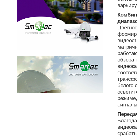
варьиру
Комбин
диапаз
Цветное
формиру
видеосъ
матричн
работаю
обзора 
видеока
соответ
трансфо
белого 
осветит
режиме,
сигналы
Переда
Благода
видеока
срабаты