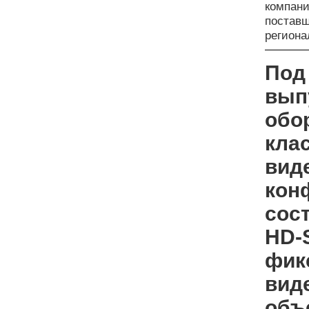
компан
поставщ
регион
Под
вып
обо
клас
вид
кон
сос
HD-S
фик
вид
объе