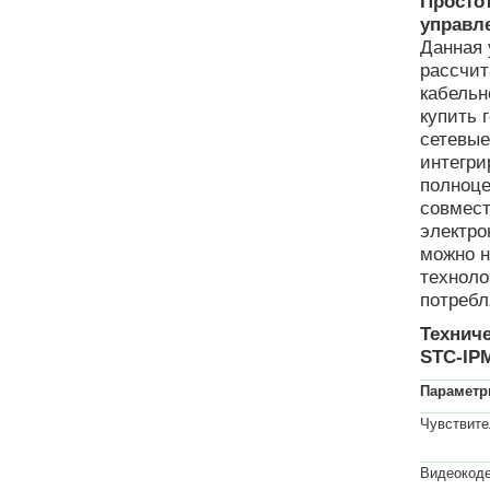
Просто
управл
Данная 
рассчит
кабельн
купить 
сетевые
интегри
полноце
совмест
электро
можно н
техноло
потребл
Технич
STC-IPM
Парамет
Чувствите
Видеокоде