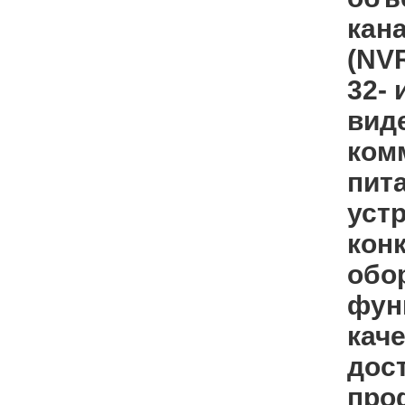
кан
(NVR
32-
вид
ком
пит
уст
кон
обо
фун
кач
дост
про