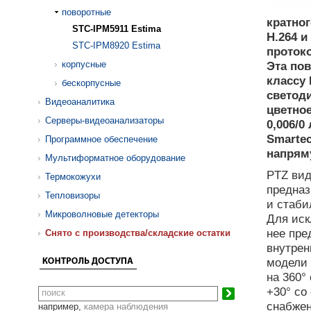
поворотные
кратног
STC-IPM5911 Estima
Н.264 
STC-IPM8920 Estima
протоко
корпусные
Эта пов
классу
бескорпусные
светод
Видеоаналитика
цветно
Серверы-видеоанализаторы
0,006/0
Smartec
Программное обеспечение
напрям
Мультиформатное оборудование
PTZ вид
Термокожухи
предназ
Тепловизоры
и стаби
Микроволновые детекторы
Для иск
нее пр
Cнято с производства/складские остатки
внутрен
модели 
на 360°
+30° со
снабжен
например,
камера наблюдения