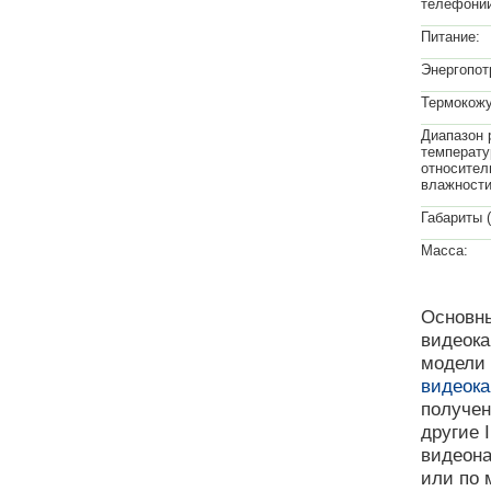
телефонии
Питание:
Энергопот
Термокожу
Диапазон 
температу
относител
влажности
Габариты 
Масса:
Основны
видеока
модели 
видеок
получен
другие 
видеона
или по 