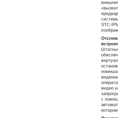
внешнег
«вызват
предвар
системы
STC-IPM
изображ
Отслеж
встрое
Штатные
обеспеч
виртуал
останов
помешат
видеока
операто
видео н
запрогр
с помощ
автомат
котором