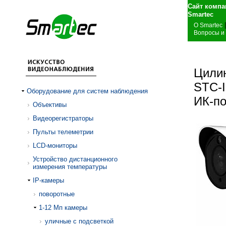
Сайт компа
S
|
О Smartec
Вопросы и
Цилин
STC-I
Оборудование для систем наблюдения
ИК-по
Объективы
Видеорегистраторы
Пульты телеметрии
LCD-мониторы
Устройство дистанционного
измерения температуры
IP-камеры
поворотные
1-12 Mп камеры
уличные с подсветкой