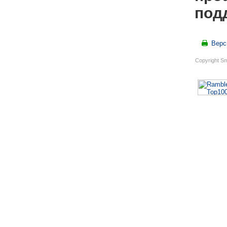
под
Верс
Copyright S