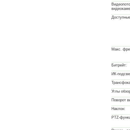
Видеопото
видеокаме
Доступные
Макс. фре
Битрейт:
ИК-подсве
Трансфока
Углы обзо
Поворот в
Наклон:
PTZ-функц