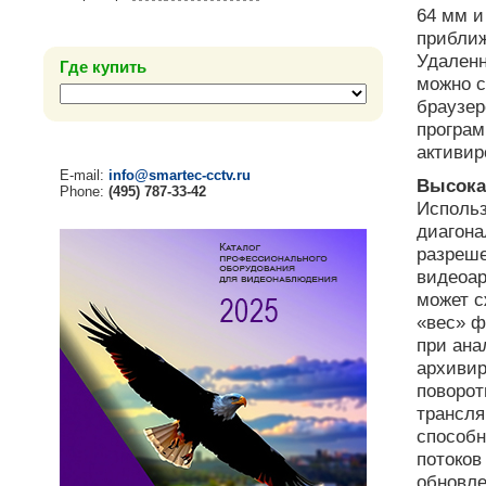
64 мм и
приближ
Удаленн
Где купить
можно с
браузер
програм
активир
E-mail:
info@smartec-cctv.ru
Высока
Phone:
(495) 787-33-42
Использ
диагона
разреше
видеоар
может с
«вес» ф
при ана
архивир
поворот
трансля
способн
потоков
обновле