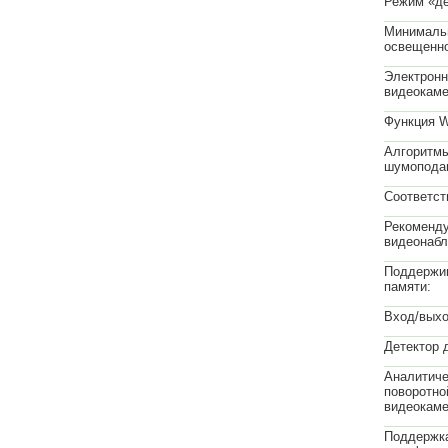
Режим «де
Минималь
освещенно
Электронн
видеокаме
Функция 
Алгоритм
шумопода
Соответст
Рекоменд
видеонаб
Поддержи
памяти:
Вход/выхо
Детектор 
Аналитиче
поворотно
видеокаме
Поддержка