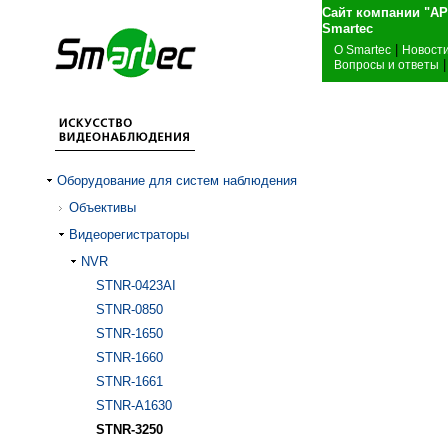
Сайт компании "А
Sma
|
О Smartec
Новост
|
Вопросы и ответы
Оборудование для систем наблюдения
Объективы
Видеорегистраторы
NVR
STNR-0423AI
STNR-0850
STNR-1650
STNR-1660
STNR-1661
STNR-A1630
STNR-3250