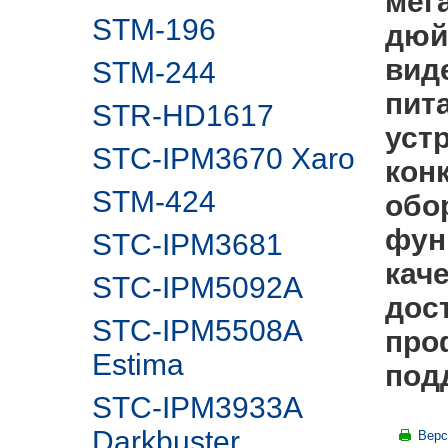
мег
STM-196
дюй
вид
STM-244
пит
STR-HD1617
уст
STC-IPM3670 Xaro
кон
STM-424
обо
фун
STC-IPM3681
кач
STC-IPM5092A
дос
STC-IPM5508A
про
Estima
под
STC-IPM3933A
Darkbuster
Верс