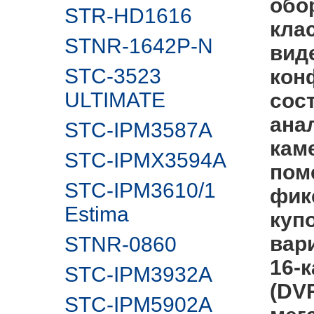
обо
STR-HD1616
кла
STNR-1642P-N
вид
STC-3523
кон
ULTIMATE
сос
ана
STC-IPM3587A
кам
STC-IPMX3594A
пом
STC-IPM3610/1
фик
Estima
куп
вар
STNR-0860
16-
STC-IPM3932A
(DVR
STC-IPM5902А