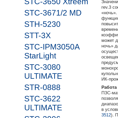
STC-3650 Xtreem
Значен
rev.3 с
STC-3671/2 MD
«ночь».
функцию
STH-5230
повысит
времени
STT-3X
коэффи
может д
STC-IPM3050A
ночь» д
осущест
StarLight
освещен
предусм
STC-3080
монохро
купольн
ULTIMATE
ИК-прож
STR-0888
Работа
ПЗС-мат
STC-3622
позволя
диапазо
ULTIMATE
в услов
3512
). 