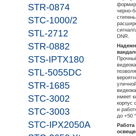
формиру
STR-0874
черно-б
степень
STC-1000/2
расшире
сигнал/
STL-2712
DNR.
STR-0882
Надежн
вандал
STS-IPTX180
Прочный
видеока
STL-5055DC
позволя
вероятн
STR-1685
улично
видеок
STC-3002
имеет к
корпус 
и работ
STC-3003
до +50 
STC-IPX2050A
Работа
освеще