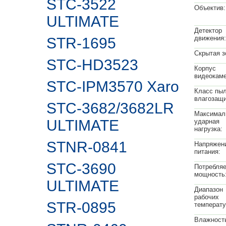
STC-3522
Объектив:
ULTIMATE
Детектор
движения:
STR-1695
Скрытая з
STC-HD3523
Корпус
видеокам
STC-IPM3570 Xaro
Класс пыл
влагозащи
STC-3682/3682LR
Максимал
ULTIMATE
ударная
нагрузка:
STNR-0841
Напряжен
питания:
STC-3690
Потребля
мощность
ULTIMATE
Диапазон
рабочих
STR-0895
температу
Влажност