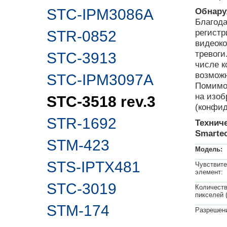
STC-IPM3086A
Обнару
Благода
регистр
STR-0852
видеоко
тревоги
STC-3913
числе 
возможн
STC-IPM3097A
Помимо 
на изоб
STC-3518 rev.3
(конфид
STR-1692
Технич
Smartec
STM-423
Модель:
STS-IPTX481
Чувствит
элемент:
STC-3019
Количест
пикселей 
STM-174
Разрешен