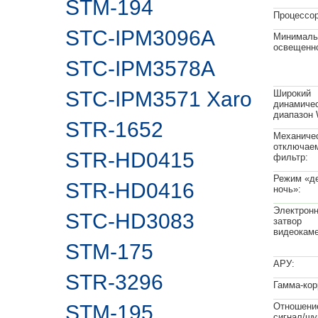
STM-194
Процессор
STC-IPM3096A
Минималь
освещенно
STC-IPM3578A
STC-IPM3571 Xaro
Широкий
динамиче
диапазон
STR-1652
Механиче
отключае
STR-HD0415
фильтр:
Режим «де
STR-HD0416
ночь»:
Электрон
STC-HD3083
затвор
видеокам
STM-175
АРУ:
STR-3296
Гамма-кор
STM-195
Отношени
сигнал/шу