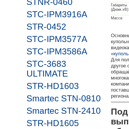
STNR-0460
Габариты
(Диам.хВ)
STC-IPM3916A
Масса:
STR-0452
Основны
STC-IPM3577A
купольн
видеока
STC-IPM3586A
«
купол
Для пол
STC-3683
другое 
ULTIMATE
обращай
многока
компан
STR-HD1603
поставщ
регион
Smartec STN-0810
Smartec STN-2410
Под
вып
STR-HD1605