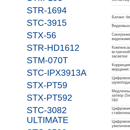
STR-1694
Баланс бе
STC-3915
Видеовых
STX-56
Синхрони
видеокам
STR-HD1612
Компенса
встречной
засветки:
STM-070T
Коррекция
мерцания:
STC-IPX3913A
Цифровое
шумопода
STX-PT59
Медленны
STX-PT592
затвор (S
Up):
STC-3082
Цифровая
стабилиза
ULTIMATE
Цифровое
увеличени