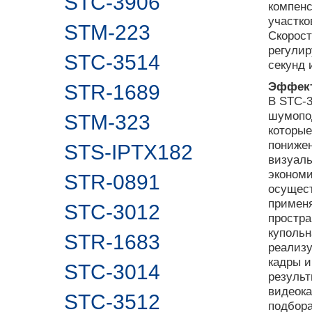
STC-3906
компенс
участко
STM-223
Скорост
регулир
STC-3514
секунд 
Эффект
STR-1689
В STC-3
шумопо
STM-323
которые
пониже
STS-IPTX182
визуаль
экономи
STR-0891
осущест
примен
STC-3012
простра
купольн
STR-1683
реализ
кадры и
STC-3014
результ
видеока
STC-3512
подбор