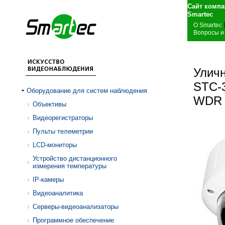
Сайт компа
S
О Smartec
Вопросы и
Уличн
STC-3
Оборудование для систем наблюдения
WDR
Объективы
Видеорегистраторы
Пульты телеметрии
LCD-мониторы
Устройство дистанционного
измерения температуры
IP-камеры
Видеоаналитика
Серверы-видеоанализаторы
Программное обеспечение