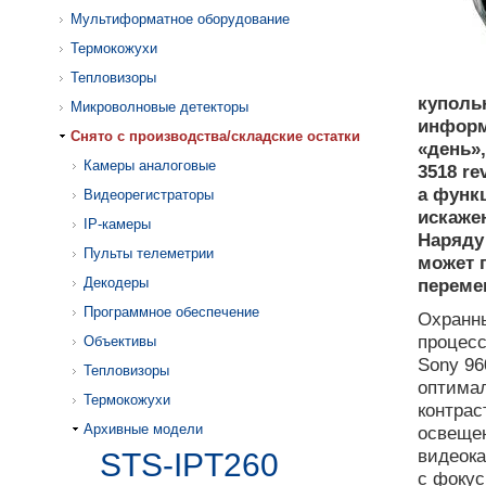
Мультиформатное оборудование
Термокожухи
Тепловизоры
куполь
Микроволновые детекторы
информ
Cнято с производства/складские остатки
«день»,
Камеры аналоговые
3518 re
а функ
Видеорегистраторы
искаже
IP-камеры
Наряду
Пульты телеметрии
может 
Декодеры
перемен
Программное обеспечение
Охранны
процесс
Объективы
Sony 96
Тепловизоры
оптима
Термокожухи
контрас
Архивные модели
освещен
видеок
STS-IPT260
с фокус