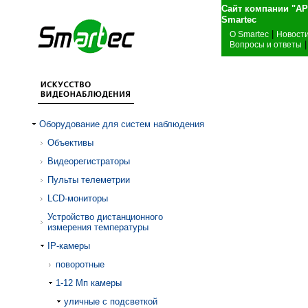
Сайт компании "А
Sma
|
О Smartec
Новост
|
Вопросы и ответы
Оборудование для систем наблюдения
Объективы
Видеорегистраторы
Пульты телеметрии
LCD-мониторы
Устройство дистанционного
измерения температуры
IP-камеры
поворотные
1-12 Mп камеры
уличные с подсветкой