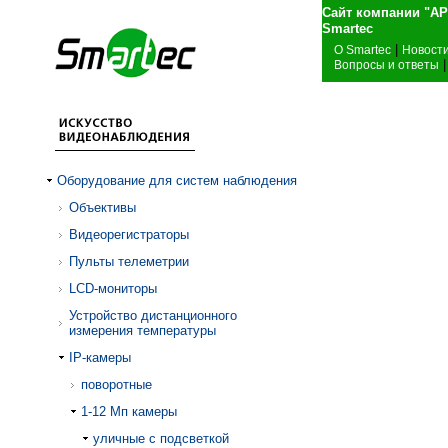
Сайт компании "А
Sma
|
О Smartec
Новост
|
Вопросы и ответы
Оборудование для систем наблюдения
Объективы
Видеорегистраторы
Пульты телеметрии
LCD-мониторы
Устройство дистанционного
измерения температуры
IP-камеры
поворотные
1-12 Mп камеры
уличные с подсветкой