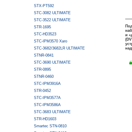
STX-PT592
STC-3082 ULTIMATE
STC-3522 ULTIMATE
Под
STR-1695
наб
STC-HD3523
и «
(DV
STC-IPM3570 Xaro
уст
STC-3682/3682LR ULTIMATE
над
STNR-0841
STC-3690 ULTIMATE
STR-0895
STNR-0460
STC-IPM3916A
STR-0452
STC-IPM3577A
STC-IPM3586A
STC-3683 ULTIMATE
STR-HD1603
Smartec STN-0810