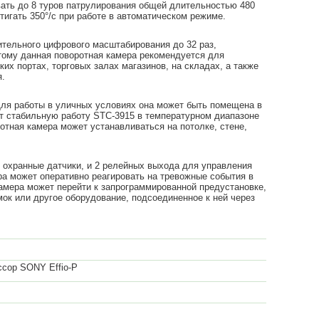
вать до 8 туров патрулирования общей длительностью 480
тигать 350°/с при работе в автоматическом режиме.
ительного цифрового масштабирования до 32 раз,
тому данная поворотная камера рекомендуется для
их портах, торговых залах магазинов, на складах, а также
я.
 Для работы в уличных условиях она может быть помещена в
ит стабильную работу STC-3915 в температурном диапазоне
отная камера может устанавливаться на потолке, стене,
 охранные датчики, и 2 релейных выхода для управления
ра может оперативно реагировать на тревожные события в
камера может перейти к запрограммированной предустановке,
ок или другое оборудование, подсоединенное к ней через
ссор SONY Effio-P