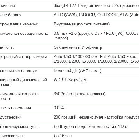
личение:
36х (3.4-122.4 мм) оптическое, 32х цифровое
анс белого:
AUTO(AWB), INDOOR, OUTDOOR, ATW (Auto T
хронизация камеры:
Внутренняя (по сети питания)
имальная освещенность:
0.5 лк / F1.6 (цвет), 0.2 лк / F1.6 (ч/б), 0.00
кадров)
ь/Ночь:
Отключаемый ИК-фильтр
ктронный затвор камеры:
Auto 1/50-1/100.000 сек, Full-Auto 1/50 Fixed, 
1/1500, 1/2000, 1/5000, 1/10000, 1/20000, 1/5
ошение сигнал/шум:
Более 50 дБ (АРУ выкл.)
ширенный динамический
WDR 128х (52 дБ)
пазон:
симальная скорость
350°/с (по предустановкам)
орота:
ность наведения:
0.024°
дустановки:
200 позиций, независимая настройка предус
граммируемые туры:
До 8 туров продолжительностью 480 с
кировка зон:
До 16 зон