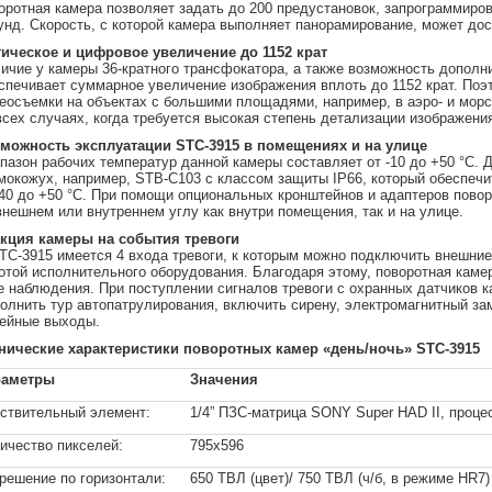
оротная камера позволяет задать до 200 предустановок, запрограммиро
унд. Ско­рость, с которой камера выполняет панорамирование, может дос
ическое и цифровое увеличение до 1152 крат
ичие у камеры 36-кратного трансфокатора, а также возможность дополн
спечивает суммарное увеличение изображения вплоть до 1152 крат. Поэ
еосъемки на объектах с большими площадями, например, в аэро- и морск
всех случаях, когда требуется высокая степень детали­зации изображени
можность эксплуатации STC-3915 в помещениях и на улице
пазон рабочих температур данной камеры составляет от -10 до +50 °C.
мокожух, например, STB-C103 с классом защиты IP66, который обеспеч
-40 до +50 °С. При помощи опциональных кронштейнов и адаптеров повор
внешнем или внутреннем углу как внутри помещения, так и на улице.
кция камеры на события тревоги
TC-3915 имеется 4 входа тревоги, к которым можно подключить внешние
отой исполнительного оборудования. Благодаря этому, поворотная каме
е наблюдения. При поступлении сигналов тревоги с охранных датчиков 
олнить тур автопатрулирования, включить сирену, электромагнитный зам
лейные выходы.
нические характеристики поворотных камер «день/ночь» STC-3915
раметры
Значения
ствительный элемент:
1/4” ПЗС-матрица SONY Super HAD II, проце
ичество пикселей:
795x596
решение по горизонтали:
650 ТВЛ (цвет)/ 750 ТВЛ (ч/б, в режиме HR7)