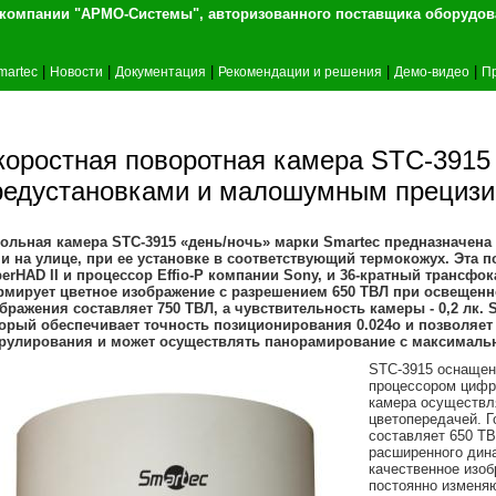
т компании "АРМО-Системы", авторизованного 
|
|
|
|
|
martec
Новости
Документация
Рекомендации и решения
Демо-видео
П
коростная поворотная камера STC-3915 
редустановками и малошумным прециз
ольная камера STC-3915 «день/ночь» марки Smartec предназначена
 и на улице, при ее установке в соответствующий термокожух. Эта 
erHAD II и процессор Effio-P компании Sony, и 36-кратный трансф
мирует цветное изображение с разрешением 650 ТВЛ при освещенно
бражения составляет 750 ТВЛ, а чувствительность камеры - 0,2 лк
орый обеспечивает точность позиционирования 0.024o и позволяет 
рулирования и может осуществлять панорамирование с максимальн
STC-3915 оснащен
процессором цифро
камера осуществл
цветопередачей. Г
составляет 650 ТВ
расширенного дин
качественное изоб
постоянно изменя