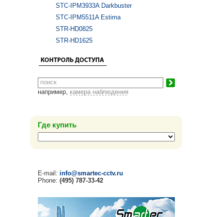
STC-IPM3933A Darkbuster
STC-IPM5511A Estima
STR-HD0825
STR-HD1625
например,
камера наблюдения
Где купить
E-mail:
info@smartec-cctv.ru
Phone:
(495) 787-33-42