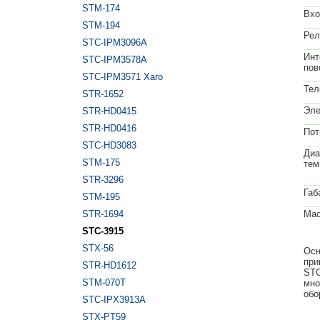
STM-174
Вхо
STM-194
Рел
STC-IPM3096A
Инт
STC-IPM3578A
пов
STC-IPM3571 Xaro
Тел
STR-1652
Эле
STR-HD0415
STR-HD0416
Пот
STC-HD3083
Диа
STM-175
тем
STR-3296
Габ
STM-195
STR-1694
Мас
STC-3915
STX-56
Осн
при
STR-HD1612
STC
STM-070T
мно
обо
STC-IPX3913A
STX-PT59