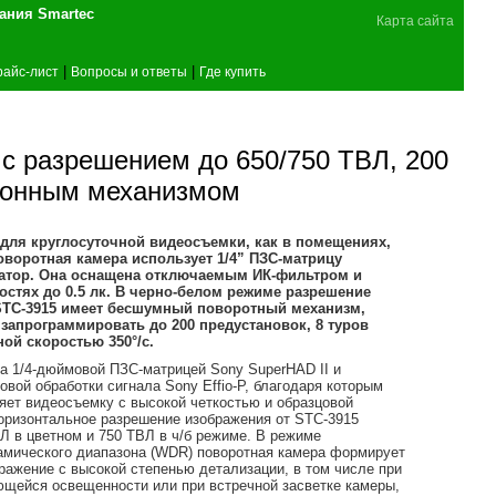
поставщика оборудования Smartec
Карта сайта
|
|
райс-лист
Вопросы и ответы
Где купить
с разрешением до 650/750 ТВЛ, 200
ионным механизмом
 для круглосуточной видеосъемки, как в помещениях,
поворотная камера использует 1/4” ПЗС-матрицу
окатор. Она оснащена отключаемым ИК-фильтром и
стях до 0.5 лк. В черно-белом режиме разрешение
. STC-3915 имеет бесшумный поворотный механизм,
запрограммировать до 200 предустановок, 8 туров
ой скоростью 350°/с.
а 1/4-дюймовой ПЗС-матрицей Sony SuperHAD II и
вой обработки сигнала Sony Effio-P, благодаря которым
яет видеосъемку с высокой четкостью и образцовой
оризонтальное разрешение изображения от STC-3915
Л в цветном и 750 ТВЛ в ч/б режиме. В режиме
амического диапазона (WDR) поворотная камера формирует
ражение с высокой степенью детализации, в том числе при
ющейся освещенности или при встречной засветке камеры,