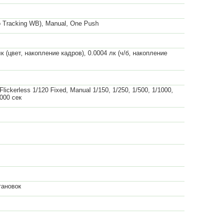
racking WB), Manual, One Push
1 лк (цвет, накопление кадров), 0.0004 лк (ч/б, накопление
Flickerless 1/120 Fixed, Manual 1/150, 1/250, 1/500, 1/1000,
0000 сек
тановок