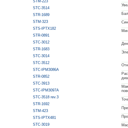
STM-223
Уве
STC-3514
Бал
STR-1689
STM-323
Син
STS-IPTX182
Мин
STR-0891
STC-3012
Ден
STR-1683
Эле
STC-3014
STC-3512
Отн
STC-IPM3086A
Рас
STR-0852
диа
STC-3913
Мак
STC-IPM3097A
пов
STC-3518 rev.3
Точ
STR-1692
Пре
STM-423
Про
STS-IPTX481
STC-3019
Мас