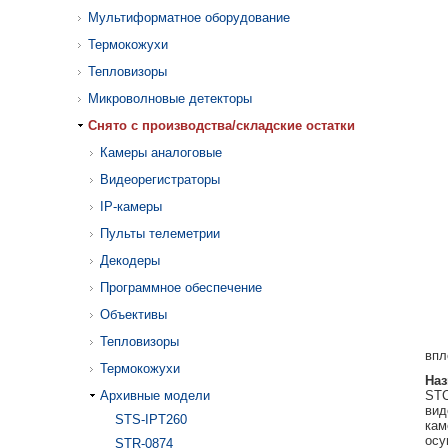
Мультиформатное оборудование
Термокожухи
Тепловизоры
Микроволновые детекторы
Cнято с производства/складские остатки
Камеры аналоговые
Видеорегистраторы
IP-камеры
Пульты телеметрии
Декодеры
Программное обеспечение
Объективы
Тепловизоры
впл
Термокожухи
Наз
Архивные модели
STC
вид
STS-IPT260
кам
осу
STR-0874