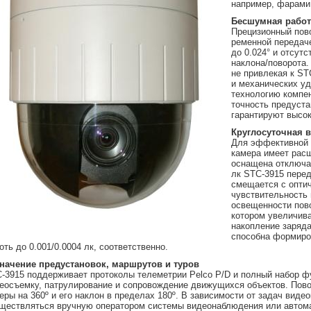
например, фарами
Бесшумная работ
Прецизионный пово
ременной передач
до 0.024° и отсут
наклона/пово­рота
не привлекая к ST
и механических у
технологию компен
точность предуст
гарантируют высок
Круглосуточная в
Для эффективной р
камера имеет рас
оснащена от­ключ
лк STC-3915 перед
смещается с оптич
чувствительность 
освещенности пово
котором увеличива
накопление заряд
способна формиро
оть до 0.001/0.0004 лк, соответственно.
начение предустановок, маршрутов и туров
-3915 поддерживает протоколы телеметрии Pelco P/D и полный набор
еосъемку, патрулирование и сопровождение движущихся объектов. Пов
еры на 360º и его наклон в пределах 180º. В зависимости от задач вид
ществляться вручную оператором системы видеонаблюдения или автомат