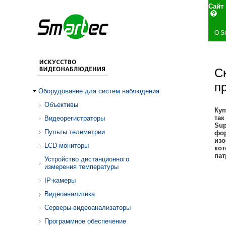
Сай
О S
С
п
Оборудование для систем наблюдения
Объективы
Куп
так
Видеорегистраторы
Sup
Пульты телеметрии
фор
изо
LCD-мониторы
кот
пат
Устройство дистанционного
измерения температуры
IP-камеры
Видеоаналитика
Серверы-видеоанализаторы
Программное обеспечение