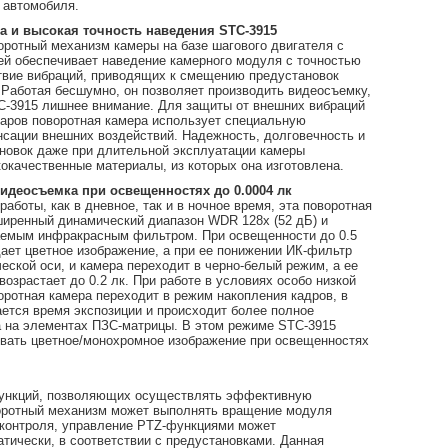
 автомобиля.
а и высокая точность наведения STC-3915
ротный механизм камеры на базе шагового двигателя с
ей обеспечивает наведение камерного модуля с точностью
ствие вибраций, приводящих к смещению предустановок
. Работая бесшумно, он позволяет производить видеосъемку,
C-3915 лишнее внимание. Для защиты от внешних вибраций
даров поворотная камера использует специальную
сации внешних воздействий. Надежность, долговечность и
ановок даже при длительной эксплуатации камеры
окачественные материалы, из которых она изготовлена.
идеосъемка при освещенностях до 0.0004 лк
аботы, как в дневное, так и в ночное время, эта поворотная
ширенный динамический диапазон WDR 128х (52 дБ) и
аемым инфракрасным фильтром. При освещенности до 0.5
ает цветное изображение, а при ее понижении ИК-фильтр
еской оси, и камера переходит в черно-белый режим, а ее
возрастает до 0.2 лк. При работе в условиях особо низкой
ротная камера переходит в режим накопления кадров, в
ется время экспозиции и происходит более полное
а на элементах ПЗС-матрицы. В этом режиме STC-3915
вать цветное/монохромное изображение при освещенностях
 функций, позволяющих осуществлять эффективную
оротный механизм может выполнять вращение модуля
еоконтроля, управление PTZ-функциями может
ически, в соответствии с предустановками. Данная