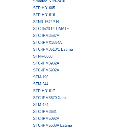
Smartec STN-2410
STR-HD1605
STR-HD1616
STNR-1642P-N
STC-3523 ULTIMATE
STC-IPM3587A
STC-IPMX3594A
STC-IPM3610/1 Estima
STNR-0860
STC-IPM3932A
STC-IPM5902А
STM-196
STM-244
STR-HD1617
STC-IPM3670 Xaro
STM-424
STC-IPM3681
STC-IPM5092A
STC-IPM5508A Estima