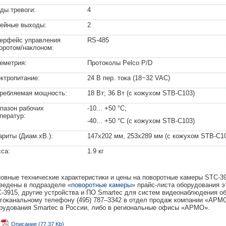
ды тревоги:
4
ейные выходы:
2
ерфейс управления
RS-485
оротом/наклоном:
еметрия:
Протоколы Pelco P/D
ктропитание:
24 В пер. тока (18~32 VAC)
ребляемая мощность:
18 Вт; 36 Вт (с кожухом STB-C103)
пазон рабочих
-10... +50 °С;
ператур:
-40... +50 °С (с кожухом STB-C103)
ариты (Диам.хВ.):
147х202 мм, 253х289 мм (с кожухом STB-C1
са:
1.9 кг
овные технические характеристики и цены на поворотные камеры STC-39
ведены в подразделе «
поворотные камеры
» прайс-листа оборудования 
-3915, другие устройства и ПО Smartec для систем видеонаблюдения о
гоканальному телефону (495) 787–3342 в отдел продаж компании «АР
рудования Smartec в России, либо в региональные офисы «АРМО».
Описание (77.37 Kb)