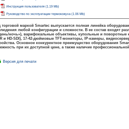
Инструкция пользователя (1.19 Mb)
Руководство по эксплуатации термокожуха (1.06 Mb)
 торговой маркой Smartec выпускается полная линейка оборудован
людения любой конфигурации и сложности. В ее состав входят ра
день/ночь»), варифокальные объективы, купольные и поворотные ка
R и HD-SDI), 17-42-дюймовые TFT-мониторы, IP-камеры, видеосерве
ройства. Основное конкурентное преимущество оборудования Smart
ежность при их доступной цене, а также наличие профессиональной
Версия для печати