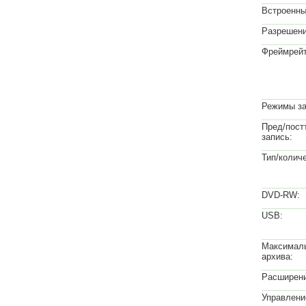
Встроенны
Разрешени
Фреймрейт
Режимы за
Пред/пост
запись:
Тип/колич
DVD-RW:
USB:
Максимал
архива:
Расширени
Управлени