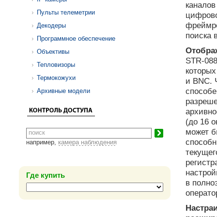
каналов
Пульты телеметрии
цифрово
фреймре
Декодеры
поиска 
Программное обеспечение
Отображ
Объективы
STR-088
Тепловизоры
которых
Термокожухи
и BNC. 
способе
Архивные модели
разреше
архивно
(до 16 
может б
способн
например,
камера наблюдения
текущег
регистр
настрой
Где купить
в полно
операто
Настра