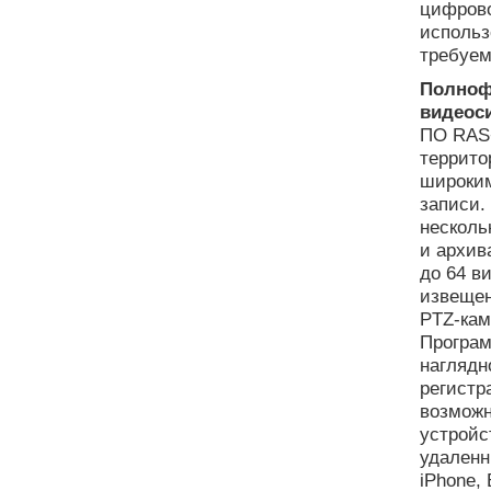
цифрово
использ
требуем
Полноф
видеос
ПО RAS+
террито
широки
записи.
несколь
и архив
до 64 в
извещен
PTZ-кам
Програм
наглядн
регистр
возможн
устройс
удаленн
iPhone, 