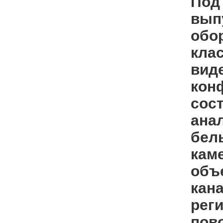
Под
вып
обо
клас
вид
кон
сос
ана
белы
кам
объе
кан
рег
пов