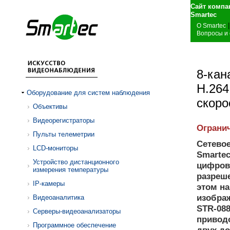
Сайт компа
S
|
О Smartec
Вопросы и
8-кан
H.264
Оборудование для систем наблюдения
скоро
Объективы
Видеорегистраторы
Огранич
Пульты телеметрии
Сетевое
LCD-мониторы
Smartec
Устройство дистанционного
цифрово
измерения температуры
разреше
IP-камеры
этом н
изображ
Видеоаналитика
STR-08
Серверы-видеоанализаторы
приводо
Программное обеспечение