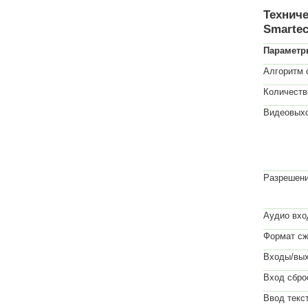
Технич
Smartec
Параметр
Алгоритм 
Количеств
Видеовыхо
Разрешени
Аудио вхо
Формат сж
Входы/вых
Вход сбро
Ввод текст