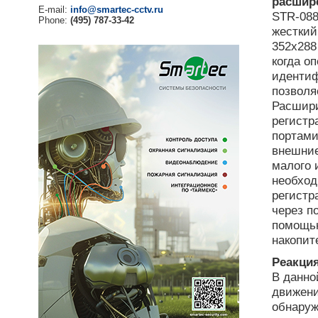
расшир
E-mail:
info@smartec-cctv.ru
STR-088
Phone:
(495) 787-33-42
жесткий
352х288
когда о
идентиф
позволя
Расшири
регистр
портами
внешни
малого 
необход
регистр
через п
помощью
накопит
Реакци
В данно
движени
обнаруж