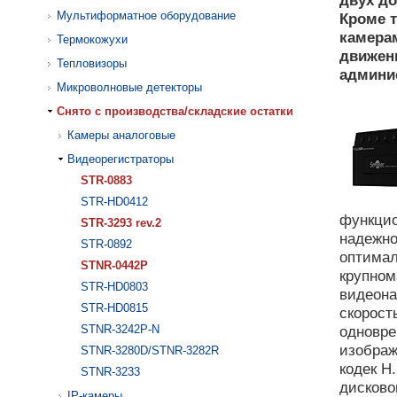
двух д
Мультиформатное оборудование
Кроме т
камерам
Термокожухи
движени
Тепловизоры
админи
Микроволновые детекторы
Cнято с производства/складские остатки
Камеры аналоговые
Видеорегистраторы
STR-0883
STR-HD0412
функцио
STR-3293 rev.2
надежно
STR-0892
оптимал
STNR-0442P
крупном
STR-HD0803
видеона
STR-HD0815
скорост
STNR-3242P-N
одновре
изображ
STNR-3280D/STNR-3282R
кодек Н
STNR-3233
дисково
IP-камеры