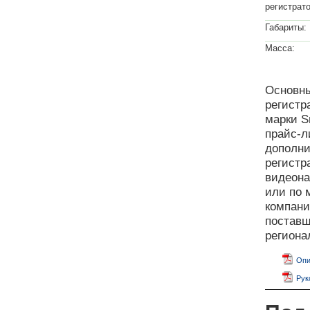
регистрато
Габариты:
Масса:
Основны
регистр
марки S
прайс-л
дополни
регистр
видеона
или по 
компан
поставщ
регион
Опи
Рук