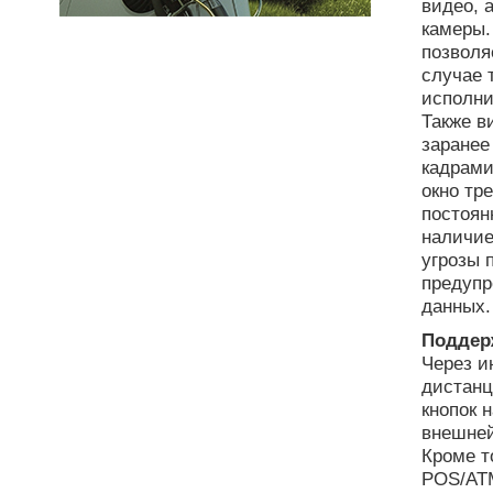
видео, 
камеры.
позволя
случае 
исполни
Также в
заранее
кадрами
окно тр
постоян
наличие
угрозы 
предупр
данных.
Поддер
Через и
дистанц
кнопок 
внешней
Кроме т
POS/AT