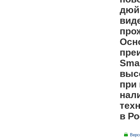
дюй
вид
про
Осн
пре
Sma
выс
при 
нал
тех
в Ро
Верс