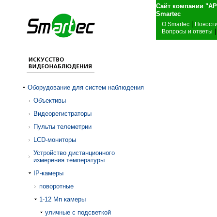
Сайт компании "А
Sma
|
О Smartec
Новост
|
Вопросы и ответы
Оборудование для систем наблюдения
Объективы
Видеорегистраторы
Пульты телеметрии
LCD-мониторы
Устройство дистанционного
измерения температуры
IP-камеры
поворотные
1-12 Mп камеры
уличные с подсветкой