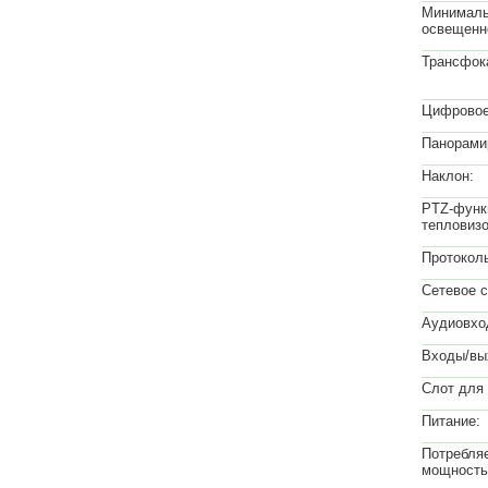
Минимал
освещенн
Трансфок
Цифровое
Панорами
Наклон:
PTZ-функ
тепловизо
Протокол
Сетевое 
Аудиовхо
Входы/вы
Слот для 
Питание:
Потребля
мощность