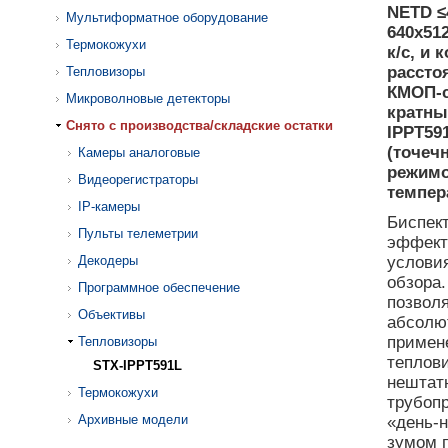
NETD ≤
Мультиформатное оборудование
640х512
Термокожухи
к/с, и
расстоя
Тепловизоры
КМОП-с
Микроволновые детекторы
кратны
Cнято с производства/складские остатки
IPPT59
(точеч
Камеры аналоговые
режимо
Видеорегистраторы
темпера
IP-камеры
Биспект
Пульты телеметрии
эффект
Декодеры
условия
обзора
Программное обеспечение
позвол
Объективы
абсолю
примен
Тепловизоры
теплови
STX-IPPT591L
нештатн
Термокожухи
трубопр
Архивные модели
«день-
зумом 