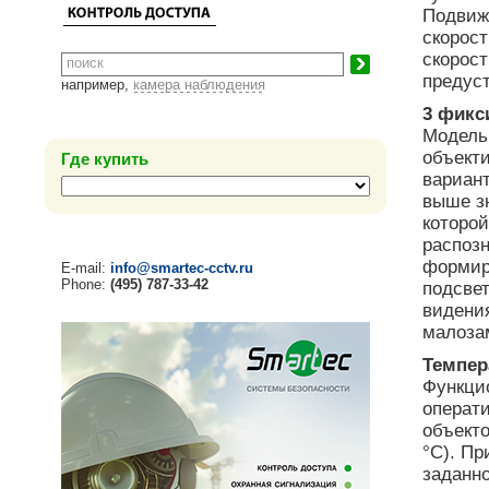
Подвиж
скорост
скорост
предуст
например,
камера наблюдения
3 фикс
Модель
объекти
Где купить
вариант
выше з
которой
распоз
формир
E-mail:
info@smartec-cctv.ru
Phone:
(495) 787-33-42
подсвет
видени
малоза
Темпер
Функци
операт
объекто
°С). Пр
заданно