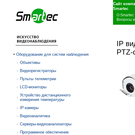
Сайт комп
S
О Smartec
Вопросы и
IP ви
PTZ-
Оборудование для систем наблюдения
Объективы
Видеорегистраторы
Пульты телеметрии
LCD-мониторы
Устройство дистанционного
измерения температуры
IP-камеры
Видеоаналитика
Серверы-видеоанализаторы
Программное обеспечение