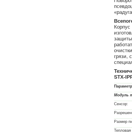
Поворо
псевдо
«радуга
Всепог
Корпус 
изготов
защиты 
работат
очистки
грязи, 
специа
Технич
STX-IP
Парамет
Модуль 
Сенсор:
Разрешен
Размер п
Тепловая