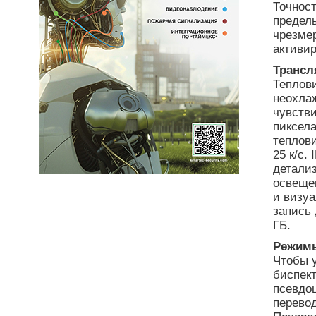
Точнос
предел
чрезме
активир
Трансл
Теплов
неохла
чувстви
пиксела
теплови
25 к/с.
детали
освещен
и визу
запись
ГБ.
Режимы
Чтобы 
биспек
псевдоц
перевод