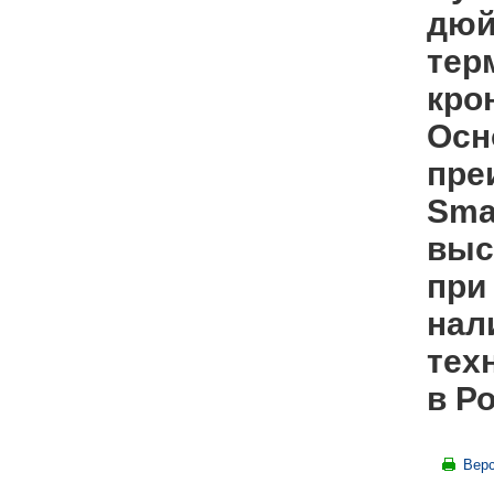
дюй
тер
кро
Осн
пре
Sma
выс
при
нал
тех
в Р
Верс