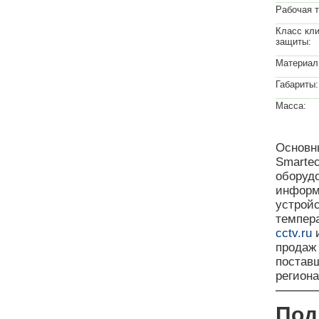
Рабочая 
Класс кл
защиты:
Материал
Габариты:
Масса:
Основны
Smarte
оборуд
информ
устрой
темпера
cctv.ru
и
продаж
поставщ
регион
Под