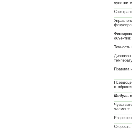
чувствите
Спектрал
Управлен
фокусиро
Фиксиров
объектив:
Точность 
Диапазон
температ
Правила 
Псевдоцв
отображе
Модуль 
Чувствит
элемент:
Разрешен
Скорость 