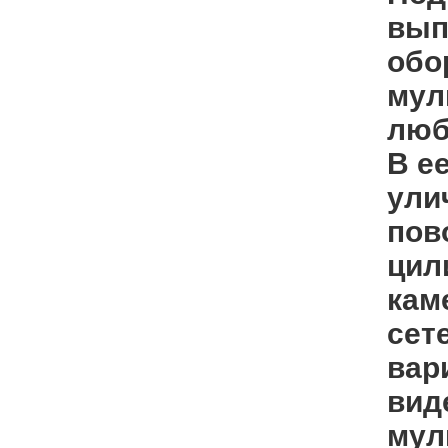
вып
обо
мул
люб
В е
ули
пов
цил
кам
сет
вар
вид
мул