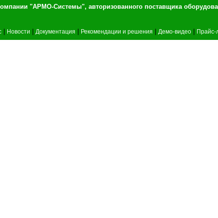
т компании "АРМО-Системы", авторизованного 
|
|
|
|
|
c
Новости
Документация
Рекомендации и решения
Демо-видео
Прайс-