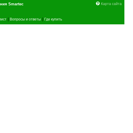
поставщика оборудования Smartec
Карта сайта
|
|
лист
Вопросы и ответы
Где купить