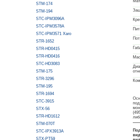
Мат
STM-174
Защ
STM-194
STC-IPM3096A
Кре
STC-IPM3578A
Пит
STC-IPM3571 Xaro
Пот
STR-1652
Габ
STR-HD0415
STR-HD0416
Мас
STC-HD3083
Диа
STM-175
отн
STR-3296
Ком
STM-195
STR-1694
Осн
STC-3915
под
мон
STX-56
(49
STR-HD1612
либ
STM-070T
Под
STC-IPX3913A
вид
STX-PT59
вид