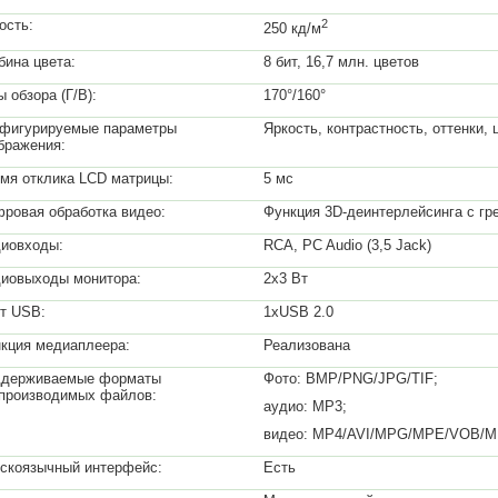
ость:
2
250 кд/м
бина цвета:
8 бит, 16,7 млн. цветов
ы обзора (Г/В):
170°/160°
фигурируемые параметры
Яркость, контрастность, оттенки, 
бражения:
мя отклика LCD матрицы:
5 мс
ровая обработка видео:
Функция 3D-деинтерлейсинга с г
иовходы:
RCA, PC Audio (3,5 Jack)
иовыходы монитора:
2x3 Вт
т USB:
1xUSB 2.0
кция медиаплеера:
Реализована
держиваемые форматы
Фото: BMP/PNG/JPG/TIF;
производимых файлов:
аудио: MP3;
видео: MP4/AVI/MPG/MPE/VOB/
скоязычный интерфейс:
Есть