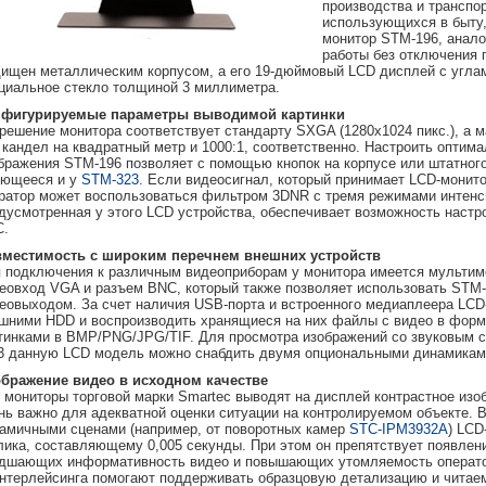
производства и транспор
использующихся в быту
монитор STM-196, анал
работы без отключения 
ищен металлическим корпусом, а его 19-дюймовый LCD дисплей с углами 
циальное стекло толщиной 3 миллиметра.
нфигурируемые параметры выводимой картинки
решение монитора соответствует стандарту SXGA (1280х1024 пикс.), а 
 кандел на квадратный метр и 1000:1, соответственно. Настроить оптима
бражения STM-196 позволяет с помощью кнопок на корпусе или штатног
ющееся и у
STM-323
. Если видеосигнал, который принимает LCD-монит
ратор может воспользоваться фильтром 3DNR с тремя режимами интенс
дусмотренная у этого LCD устройства, обеспечивает возможность настр
С.
местимость с широким перечнем внешних устройств
 подключения к различным видеоприборам у монитора имеется мульти
еовход VGA и разъем BNC, который также позволяет использовать STM-
еовыходом. За счет наличия USB-порта и встроенного медиаплеера LCD
шними HDD и воспроизводить хранящиеся на них файлы с видео в фо
тинками в BMP/PNG/JPG/TIF. Для просмотра изображений со звуковым 
 данную LCD модель можно снабдить двумя опциональными динамикам
бражение видео в исходном качестве
 мониторы торговой марки Smartec выводят на дисплей контрастное изоб
нь важно для адекватной оценки ситуации на контролируемом объекте. 
амичными сценами (например, от поворотных камер
STC-IPM3932A
) LCD
лика, составляющему 0,005 секунды. При этом он препятствует появлен
дшающих информативность видео и повышающих утомляемость оператор
нтерлейсинга помогают поддерживать образцовую детализацию и читаем