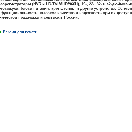
еорегистраторы (NVR и HD-TVI/AHD/960H), 19-, 22-, 32- и 42-дюймо
мокожухи, блоки питания, кронштейны и другие устройства. Основ
 функциональность, высокое качество и надежность при их доступ
нической поддержки и сервиса в России.
Версия для печати