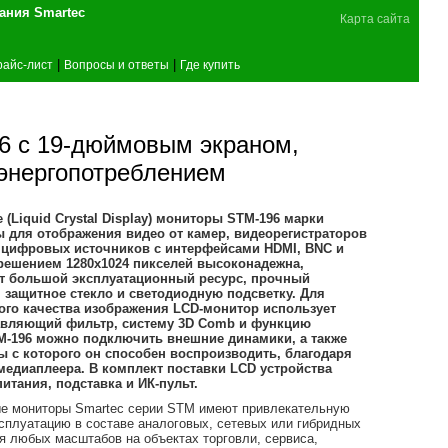
поставщика оборудования Smartec
Карта сайта
|
|
райс-лист
Вопросы и ответы
Где купить
 с 19-дюймовым экраном,
энергопотреблением
(Liquid Crystal Display) мониторы STM-196 марки
ы для отображения видео от камер, видеорегистраторов
и цифровых источников с интерфейсами HDMI, BNC и
зрешением 1280х1024 пикселей высоконадежна,
еет большой эксплуатационный ресурс, прочный
 защитное стекло и светодиодную подсветку. Для
ого качества изображения LCD-монитор использует
вляющий фильтр, систему 3D Comb и функцию
TM-196 можно подключить внешние динамики, а также
 с которого он способен воспроизводить, благодаря
медиаплеера. В комплект поставки LCD устройства
итания, подставка и ИК-пульт.
е мониторы Smartec серии STM имеют привлекательную
ксплуатацию в составе аналоговых, сетевых или гибридных
 любых масштабов на объектах торговли, сервиса,