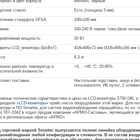
ериал и цвет корпуса:
Металл, черный
итное стекло:
Есть (толщина 3 мм)
пление стандарта VESA:
100х100 мм
ание:
100-240 В перем. тока (блок питани
ребляемая мощность:
20 Вт
ариты LCD_монитора (ШхВхГ):
418х406х72 мм (418х406х166 мм с
са:
8,3 кг
пазон рабочих температур и
+5… +40 °С; 20-85%
осительной влажности:
плект поставки:
Настольная подставка, шнур и бл
пользователя, ИК-пульт, 2 элеме
овные технические характеристики и цены на LCD-мониторы STM-196, а 
разделе «
LCD-мониторы
» прайс-листа оборудования этой марки. Для п
иторы и ПО Smartec для систем видеонаблюдения обращайтесь по эл. 
5) 787–3342 в отдел продаж компании «АРМО-Системы», являющейся ав
о в региональные офисы «АРМО».
 торговой маркой Smartec выпускается полная линейка оборудован
еонаблюдения любой конфигурации и сложности. В ее состав входя
еонаблюдения, вариофокальные объективы, фиксированные модели и 