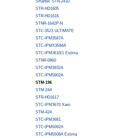
Smartec STN-2410
STR-HD1605
STR-HD1616
STNR-1642P-N
STC-3523 ULTIMATE
STC-IPM3587A
STC-IPMX3594A
STC-IPM3610/1 Estima
STNR-0860
STC-IPM3932A
STC-IPM5902А
STM-196
STM-244
STR-HD1617
STC-IPM3670 Xaro
STM-424
STC-IPM3681
STC-IPM5092A
STC-IPM5508A Estima