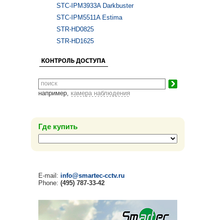
STC-IPM3933A Darkbuster
STC-IPM5511A Estima
STR-HD0825
STR-HD1625
например,
камера наблюдения
Где купить
E-mail:
info@smartec-cctv.ru
Phone:
(495) 787-33-42