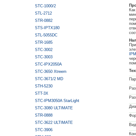
Про
STC-1000/2
Как
STL-2712
мин
пер
STR-0882
пом
STS-IPTX180
отв
соо
STL-5055DC
Нал
STR-1685
При
эле
STC-3002
IPM
STC-3003
чер
пом
STC-IPX2050A
Тех
STC-3650 Xtreem
STC-3671/2 MD
Пар
STH-5230
Раз
STT-3X
Раз
STC-IPM3050A StarLight
Диа
STC-3080 ULTIMATE
STR-0888
Фор
STC-3622 ULTIMATE
Вид
STC-3906
Кон