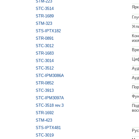
STM-223
Ярк
STC-3514
STR-1689
Глу
STM-323
Угл
STS-IPTX182
Кон
STR-0891
изо
STC-3012
Вре
STR-1683
Циф
STC-3014
STC-3512
Ауд
STC-IPM3086A
Ауд
STR-0852
Пор
STC-3913
Фун
STC-IPM3097A
STC-3518 rev.3
Под
вос
STR-1692
STM-423
STS-IPTX481
Рус
STC-3019