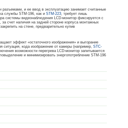
и разъемами, и ее ввод в эксплуатацию занимает считанные
ка службы STM-196, как и
STM-223
, требует лишь
тора системы видеонаблюдения LCD-монитор фиксируется с
, за счет наличия на задней стороне корпуса монтажных
закрепить на стене, предварительно купив
ращают эффект «остаточного изображения» и выгорание
я ситуация, кода изображение от камеры (например,
STC-
ключения возможности перегрева LCD-монитор запитывается
епловыделение и минимизировать энергопотребление STM-196