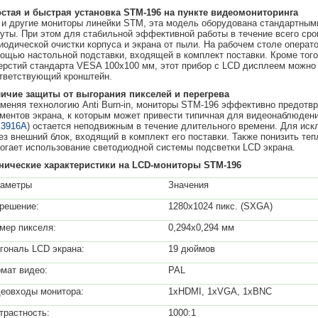
стая и быстрая установка STM-196 на пункте видеомониторинга
 и другие мониторы линейки STM, эта модель оборудована стандартным
уты. При этом для стабильной эффективной работы в течение всего сро
иодической очистки корпуса и экрана от пыли. На рабочем столе опера
ощью настольной подставки, входящей в комплект поставки. Кроме того
ерстий стандарта VESA 100х100 мм, этот прибор с LCD дисплеем можно 
тветствующий кронштейн.
ичие защиты от выгорания пикселей и перегрева
меняя технологию Anti Burn-in, мониторы STM-196 эффективно предотв
ментов экрана, к которым может привести типичная для видеонаблюдени
3916A
) остается неподвижным в течение длительного времени. Для ис
ез внешний блок, входящий в комплект его поставки. Также понизить т
огает использование светодиодной системы подсветки LCD экрана.
нические характеристики на
LCD-мониторы STM-196
аметры
Значения
решение:
1280x1024 пикс. (SXGA)
мер пикселя:
0,294x0,294 мм
гональ LCD экрана:
19 дюймов
мат видео:
PAL
еовходы монитора:
1хHDMI, 1хVGA, 1хBNC
трастность:
1000:1