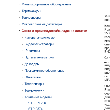
Мультиформатное оборудование
Термокожухи
защ
Тепловизоры
спе
Микроволновые детекторы
Ко
Раз
Cнято с производства/складские остатки
250
изо
Камеры аналоговые
име
Видеорегистраторы
опе
пре
IP-камеры
BN
Пульты телеметрии
Сов
Для
Декодеры
вид
вид
Программное обеспечение
вне
кар
Объективы
MP3
Тепловизоры
Ото
Все
Термокожухи
оче
Архивные модели
дин
отк
STS-IPT260
уху
деи
STR-0874