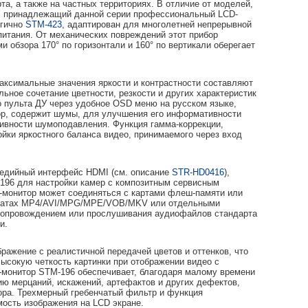
та, а также на частных территориях. В отличие от моделей,
, принадлежащий данной серии профессиональный LCD-
огично
STM-423
, адаптирован для многолетней непрерывной
питания. От механических повреждений этот прибор
обзора 170° по горизонтали и 160° по вертикали оберегает
максимальные значения яркости и контрастности составляют
льное сочетание цветности, резкости и других характеристик
о пульта ДУ через удобное OSD меню на русском языке,
ор, содержит шумы, для улучшения его информативности
ивности шумоподавления. Функция гамма-коррекции,
ойки яркостного баланса видео, принимаемого через вход
медийный интерфейс HDMI (см. описание
STR-HD0416
),
196 для настройки камер с композитным сервисным
-монитор может соединяться с картами флеш-памяти или
рматах MP4/AVI/MPG/MPE/VOB/MKV или отдельными
сопровождением или прослушивания аудиофайлов стандарта
и.
ражение с реалистичной передачей цветов и оттенков, что
Высокую четкость картинки при отображении видео с
-монитор STM-196 обеспечивает, благодаря малому времени
ию мерцаний, искажений, артефактов и других дефектов,
а. Трехмерный гребенчатый фильтр и функция
ость изображения на LCD экране.