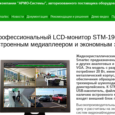
т компании "АРМО-Системы", авторизованного 
|
|
|
|
|
martec
Новости
Документация
Рекомендации и решения
Демо-видео
П
рофессиональный LCD-монитор STM-196
строенным медиаплеером и экономным 
Жидкокристаллические 
Smartec предназначен
и других аналоговых 
VGA. Эта модель с ра
потребляет 20 Вт, им
металлический корпус,
обеспечения образцов
трехмерный шумопода
деинтерлейсинга. К S
USB-накопитель, файлы
наличию встроенного 
входят внешний блок п
Высокопроизводительны
цену и рассчитаны на э
систем видеонаблюдения