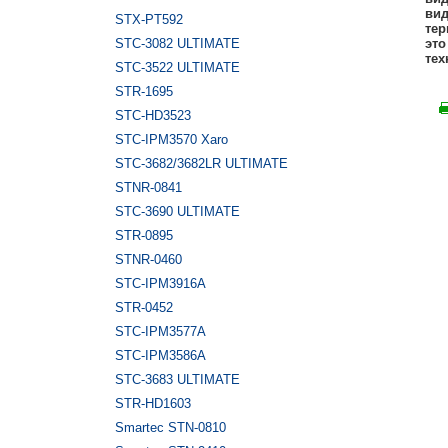
вид
STX-PT592
тер
STC-3082 ULTIMATE
это
тех
STC-3522 ULTIMATE
STR-1695
STC-HD3523
STC-IPM3570 Xaro
STC-3682/3682LR ULTIMATE
STNR-0841
STC-3690 ULTIMATE
STR-0895
STNR-0460
STC-IPM3916A
STR-0452
STC-IPM3577A
STC-IPM3586A
STC-3683 ULTIMATE
STR-HD1603
Smartec STN-0810