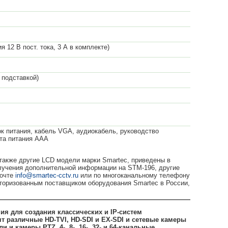
я 12 В пост. тока, 3 А в комплекте)
 подставкой)
ок питания, кабель VGA, аудиокабель, руководство
нта питания AAA
также другие LCD модели марки Smartec, приведены в
олучения дополнительной информации на STM-196, другие
почте
info@smartec-cctv.ru
или по многоканальному телефону
торизованным поставщиком оборудования Smartec в России,
ия для создания классических и IP-систем
т различные HD-TVI, HD-SDI и EX-SDI и сетевые камеры
камеры PTZ, 4-, 8-, 16-, 32- и 64-канальные