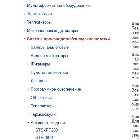
Мультиформатное оборудование
Термокожухи
Тепловизоры
Вид
Rea
Микроволновые детекторы
раз
реж
Cнято с производства/складские остатки
мон
пре
Камеры аналоговые
Воз
Видеорегистраторы
Нар
еди
IP-камеры
поз
Пульты телеметрии
мен
Eth
Декодеры
Пол
Программное обеспечение
Все
со 
Объективы
вид
обр
Тепловизоры
кам
Термокожухи
При
Для
Архивные модели
ним
STS-IPT260
вид
уве
STR-0874