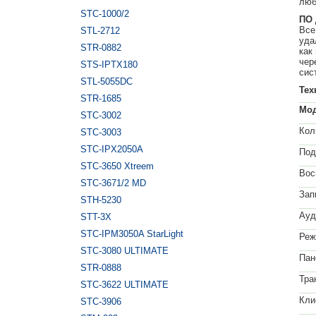
люб
STC-1000/2
ПО 
Все
STL-2712
уда
STR-0882
как
чер
STS-IPTX180
сис
STL-5055DC
Тех
STR-1685
Мод
STC-3002
Кол
STC-3003
STC-IPX2050A
Под
STC-3650 Xtreem
Вос
STC-3671/2 MD
Зап
STH-5230
Ауд
STT-3X
STC-IPM3050A StarLight
Реж
STC-3080 ULTIMATE
Пан
STR-0888
Тра
STC-3622 ULTIMATE
Кли
STC-3906