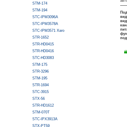
авт
STM-174
STM-194
Под
вид
STC-IPM3096A
вид
STC-IPM3578A
кан
пит
STC-IPM3571 Xaro
фун
STR-1652
под
STR-HD0415
STR-HD0416
STC-HD3083
STM-175
STR-3296
STM-195
STR-1694
STC-3915
STX-56
STR-HD1612
STM-070T
STC-IPX3913A
STX-PT59