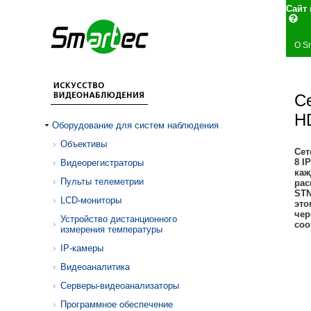
Сай
О S
Се
H
Оборудование для систем наблюдения
Объективы
Сет
8 I
Видеорегистраторы
каж
Пульты телеметрии
рас
STN
LCD-мониторы
это
чер
Устройство дистанционного
соо
измерения температуры
IP-камеры
Видеоаналитика
Серверы-видеоанализаторы
Программное обеспечение