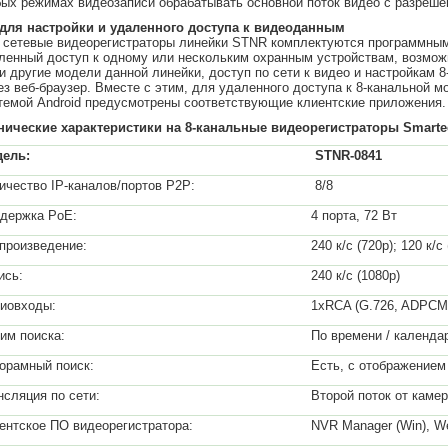
ых режимах видеозаписи обрабатывать основной поток видео с разрешен
для настройки и удаленного доступа к видеоданным
 сетевые видеорегистраторы линейки STNR комплектуются программны
ленный доступ к одному или нескольким охранным устройствам, возможн
 и другие модели данной линейки, доступ по сети к видео и настройкам
ез веб-браузер. Вместе с этим, для удаленного доступа к 8-канальной м
темой Android предусмотрены соответствующие клиентские приложения.
нические характеристики на 8-канальные видеорегистраторы Smarte
ель:
STNR-0841
ичество IP-каналов/портов P2P:
8/8
держка PoE:
4 порта, 72 Вт
произведение:
240 к/с (720р); 120 к/с
ись:
240 к/с (1080р)
иовходы:
1xRCA (G.726, ADPCM
им поиска:
По времени / календа
орамный поиск:
Есть, с отображением
нсляция по сети:
Второй поток от каме
ентское ПО видеорегистратора:
NVR Manager (Win), Web