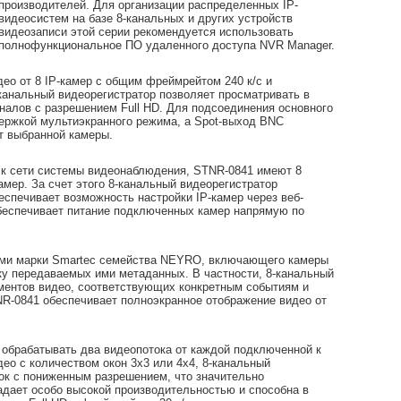
производителей. Для организации распределенных IP-
видеосистем на базе 8-канальных и других устройств
видеозаписи этой серии рекомендуется использовать
полнофункциональное ПО удаленного доступа NVR Manager.
ео от 8 IP-камер с общим фреймрейтом 240 к/с и
-канальный видеорегистратор позволяет просматривать в
налов с разрешением Full HD. Для подсоединения основного
ержкой мультиэкранного режима, а Spot-выход BNC
т выбранной камеры.
 к сети системы видеонаблюдения, STNR-0841 имеют 8
амер. За счет этого 8-канальный видеорегистратор
еспечивает возможность настройки IP-камер через веб-
обеспечивает питание подключенных камер напрямую по
вами марки Smartec семейства NEYRO, включающего камеры
ку передаваемых ими метаданных. В частности, 8-канальный
гментов видео, соответствующих конкретным событиям и
NR-0841 обеспечивает полноэкранное отображение видео от
 обрабатывать два видеопотока от каждой подключенной к
ео с количеством окон 3х3 или 4х4, 8-канальный
ок с пониженным разрешением, что значительно
адает особо высокой производительностью и способна в