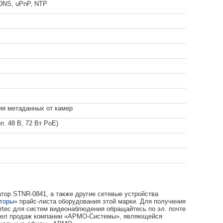
DNS, uPnP, NTP
ия метаданных от камер
оп. 48 В, 72 Вт PoE)
тор STNR-0841, а также другие сетевые устройства
аторы
» прайс-листа оборудования этой марки. Для получения
tec для систем видеонаблюдения обращайтесь по эл. почте
тдел продаж компании «АРМО-Системы», являющейся