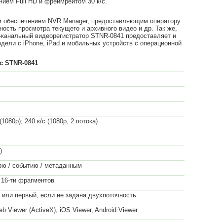
ием Full HD и фреймрейтом 30 к/с.
м обеспечением NVR Manager, предоставляющим оператору
ость просмотра текущего и архивного видео и др. Так же,
 8-канальный видеорегистратор STNR-0841 предоставляет и
одели с iPhone, iPad и мобильных устройств с операционной
c STNR-0841
 (1080р); 240 к/с (1080р, 2 потока)
)
рю / событию / метаданным
 16-ти фрагментов
р или первый, если не задана двухпоточность
 Viewer (ActiveX), iOS Viewer, Android Viewer