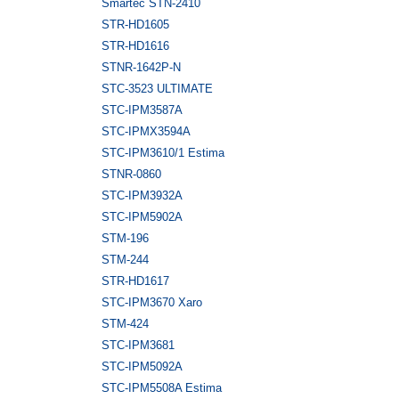
Smartec STN-2410
STR-HD1605
STR-HD1616
STNR-1642P-N
STC-3523 ULTIMATE
STC-IPM3587A
STC-IPMX3594A
STC-IPM3610/1 Estima
STNR-0860
STC-IPM3932A
STC-IPM5902А
STM-196
STM-244
STR-HD1617
STC-IPM3670 Xaro
STM-424
STC-IPM3681
STC-IPM5092A
STC-IPM5508A Estima