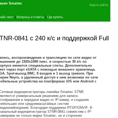
поставщика оборудования Smartec
Карта сайта
|
|
айс-лист
Вопросы и ответы
Где купить
NR-0841 с 240 к/с и поддержкой Full
апись, воспроизведение и трансляцию по сети видео от
ешением до 1920х1080 пикс. и скоростью 30 к/с по
 корпусе имеются специальные слоты. Дополнительно
яет через порт eSATA с помощью внешнего хранилища.
A, Spot-выход BNC, 8 входов и 1 выход тревоги. При
ерии Neyro, а удаленный доступ к ним возможен по сети
обильные устройства на платформах iOS или Android с
Сетевые видеорегистраторы линейки Smartec STNR
являются универсальным решением для записи,
отображения и передачи видео от IP-камер, и создания
небольших или среднемасштабных систем
видеонаблюдения. Благодаря поддержке RTSP/ONVIF, 8-
канальный видеорегистратор STNR-0841 совместим с IP-
камерами не только марки Smartec, но и сторонних