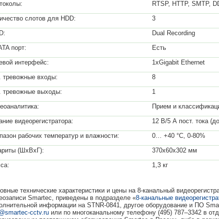
токолы:
RTSP, HTTP, SMTP, D
ичество слотов для HDD:
3
D:
Dual Recording
ATA порт:
Есть
евой интерфейс:
1хGigabit Ethernet
. тревожные входы:
8
. тревожные выходы:
1
еоаналитика:
Прием и классификац
ание видеорегистратора:
12 В/5 А пост. тока (д
пазон рабочих температур и влажности:
0… +40 °С, 0-80%
ариты (ШxВxГ):
370х60х302 мм
са:
1,3 кг
овные технические характеристики и цены на 8-канальный видеорегистра
еозаписи Smartec, приведены в подразделе «
8-канальные видеорегистр
олнительной информации на STNR-0841, другое оборудование и ПО Smar
o@smartec-cctv.ru
или по многоканальному телефону (495) 787–3342 в о