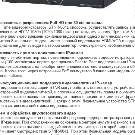
еозапись с разрешением Full HD при 30 к/с на канал
l Time видеорегистраторы STNR-0841 способны осуществлять запись вид
решением HDTV 1080p (1920х1080 пикс.) по каждому каналу. При этом 8
име реального времени архивные видеозаписи одного или нескольких ка
итора 8-канальная модель имеет главный видеовыход HDMI/VGA с подд
дназначен для вывода на второй монитор полноэкранного изображения о
можность прямого подключения IP-камер
яду с гигабитным портом, позволяющим подключать видеорегистраторы
ниц 100-мегабитных портов для прямого Peer to Peer подсоединения IP-к
воляет сэкономить на приобретении внешнего сетевого коммутатора и об
ю. Кроме того, через встроенный РоЕ коммутатор 8-канальная модель 
ernet-кабелю.
нофункциональная поддержка видеоаналитики IP-камер
 видеорегистраторы серии STNR могут работать совместно с устройст
встроенной видеоаналитикой, и способны осуществлять прием и обработ
еорегистратор позволяет производить поиск в архиве тех или иных фра
аботанных видеоаналитикой. Наряду с этим, 8-канальное устройство ST
ер с активными событиями видеоаналитики.
ем и обработка двухпотокового видео
 снижения нагрузки на центральный процессор видеорегистраторы могут
 IP-камеры. При отображении на основном мониторе мультиэкранного вид
еорегистратор выводит в каждый сегмент мультиэкрана второй видеопот
личивает быстродействие STNR-0841. При этом 8-канальная модель обл