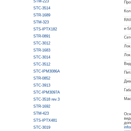
STM-223
Про
STC-3514
Кол
STR-1689
RAI
STM-323
e-S
STS-IPTX182
STR-0891
Сет
STC-3012
Лок
STR-1683
Лок
STC-3014
Вид
STC-3512
STC-IPM3086A
Пит
STR-0852
Диа
STC-3913
Габ
STC-IPM3097A
Мас
STC-3518 rev.3
STR-1692
STM-423
Осн
вид
STS-IPTX481
доп
inf
STC-3019