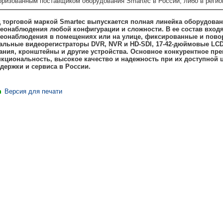
оризованным поставщиком оборудования Smartec в России, либо в рег
 торговой маркой Smartec выпускается полная линейка оборудовани
еонаблюдения любой конфигурации и сложности. В ее состав входя
еонаблюдения в помещениях или на улице, фиксированные и поворо
альные видеорегистраторы DVR, NVR и HD-SDI, 17-42-дюймовые LC
ания, кронштейны и другие устройства. Основное конкурентное пр
кциональность, высокое качество и надежность при их доступной 
держки и сервиса в России.
Версия для печати