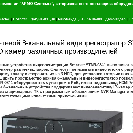
т компании "АРМО-Системы", авторизованного 
|
|
|
|
|
martec
Новости
Документация
Рекомендации и решения
Демо-видео
Пр
тевой 8-канальный видеорегистратор ST
D камер различных производителей
евые устройства видеорегистрации Smartec STNR-0841 выполняют з
P-камер различных марок. Они могут записывать видеопотоки с разр
дому каналу и сохранять их на 3 HDD, для установки которых в их
ширить пространство архива 8-канальный видеорегистратор позвол
R-0841 оборудован коммутатором с РоЕ, имеет видеовыход HDMI/VG
м 8-канальные устройства поддерживают видеоаналитику IP-камер с
ез стационарные ПК с программным обеспечением NVR Manager и м
тветствующими клиентскими приложениями.