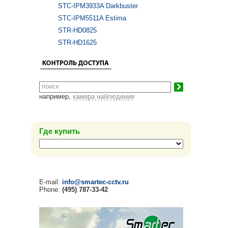
STC-IPM3933A Darkbuster
STC-IPM5511A Estima
STR-HD0825
STR-HD1625
например,
камера наблюдения
Где купить
E-mail:
info@smartec-cctv.ru
Phone:
(495) 787-33-42