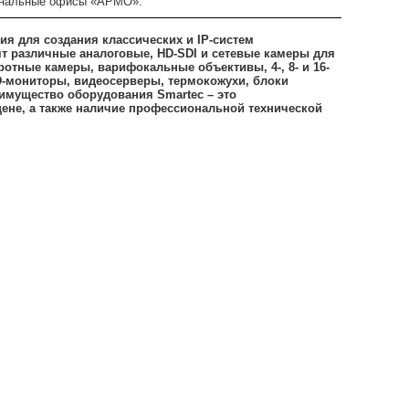
иональные офисы «АРМО».
я для создания классических и IP-систем
т различные аналоговые, HD-SDI и сетевые камеры для
тные камеры, варифокальные объективы, 4-, 8- и 16-
D-мониторы, видеосерверы, термокожухи, блоки
еимущество оборудования Smartec – это
цене, а также наличие профессиональной технической