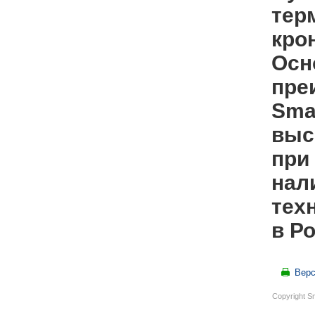
тер
кро
Осн
пре
Sma
выс
при
нал
тех
в Р
Верс
Copyright S