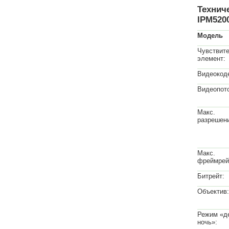
Технич
IPM520
Модель
Чувствит
элемент:
Видеокод
Видеопото
Макс.
разрешен
Макс.
фреймрей
Битрейт:
Объектив:
Режим «д
ночь»: