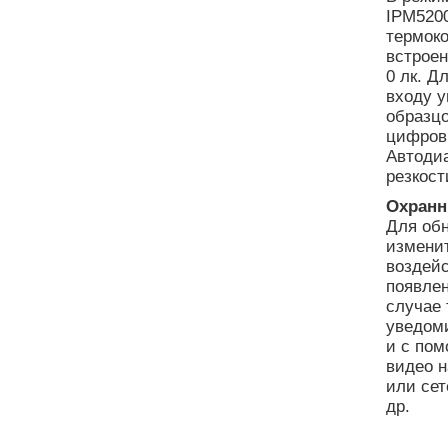
IPM5200
термоко
встрое
0 лк. Д
входу 
образцо
цифров
Автодиа
резкост
Охранн
Для об
изменит
воздейс
появлен
случае 
уведом
и с пом
видео н
или сет
др.