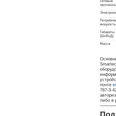
сетевые
протоколы
Электропи
Потребля
мощность
Габариты
(ШхВхД):
Масса:
Основны
Smarte
оборудо
информа
устройс
почте
i
787-3-
автори
либо в
Под