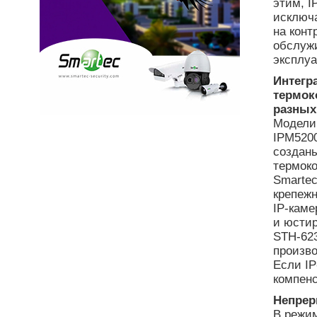
этим, 
исключа
на конт
обслуж
эксплуа
Интегр
термок
разных
Модели
IPM520
созданы
термок
Smarte
крепежн
IP-каме
и юстир
STH-62
произво
Если IP
компен
Непрер
В режи