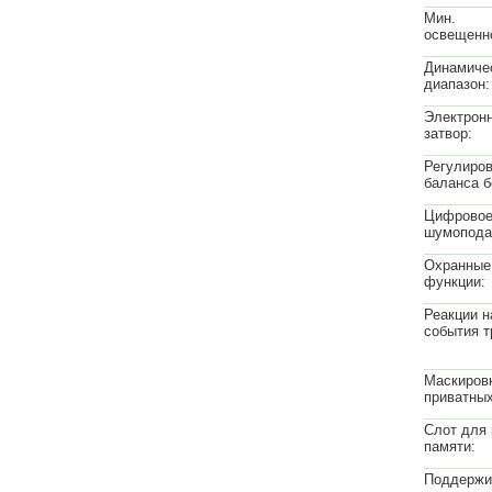
Мин.
освещенн
Динамиче
диапазон:
Электрон
затвор:
Регулиро
баланса б
Цифрово
шумопода
Охранные
функции:
Реакции н
события т
Маскиров
приватных
Слот для 
памяти:
Поддержи