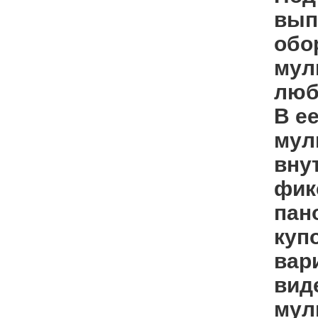
вып
обо
мул
люб
В е
мул
вну
фик
пан
куп
вар
вид
мул