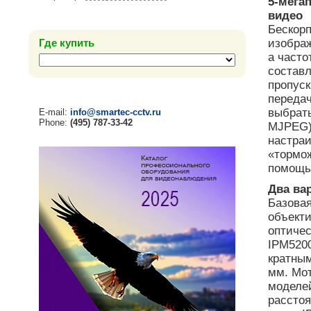
5-мега
видео
Бескор
Где купить
изображ
а часто
составл
пропуск
передач
выбрать
E-mail:
info@smartec-cctv.ru
Phone:
(495) 787-33-42
MJPEG),
настра
«тормож
помощь
Два ва
Базова
объекти
оптичес
IPM5200
кратны
мм. Мот
моделей
расстоя