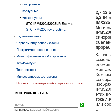
поворотные
корпусные
2,7-13,
5,3-64
бескорпусные
IMX
335
STC-IPM5200/5200SLR Estima
Мп и м
STC-IPM5200 rev.3 Estima
IPM520
Видеоаналитика
синхро
сбалан
Серверы-видеоанализаторы
прораб
Программное обеспечение
Ключев
Мультиформатное оборудование
семейст
Термокожухи
элемен
монтажа
Тепловизоры
Компакт
Микроволновые детекторы
сенсора
Cнято с производства/складские остатки
изобра
IPM5200
этих IP
тока ли
или со
например,
камера наблюдения