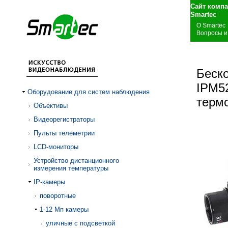
Сайт комп
S
О Smartec
Вопросы и
Беск
IPM52
Оборудование для систем наблюдения
терм
Объективы
Видеорегистраторы
Пульты телеметрии
LCD-мониторы
Устройство дистанционного
измерения температуры
IP-камеры
поворотные
1-12 Mп камеры
уличные с подсветкой