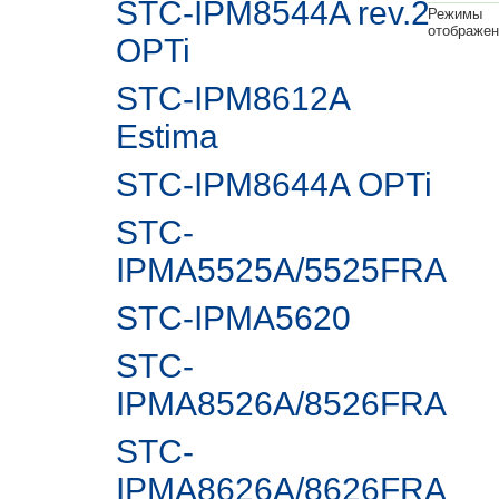
STC-IPM8544A rev.2
Режимы
отображен
OPTi
STC-IPM8612A
Estima
STC-IPM8644A OPTi
STC-
IPMA5525A/5525FRA
STC-IPMА5620
STC-
IPMA8526A/8526FRA
STC-
IPMA8626A/8626FRA