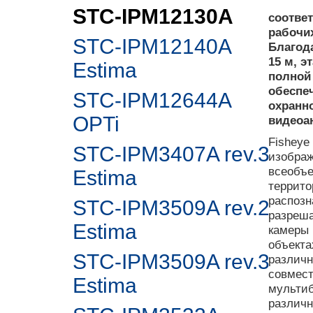
STC-IPM12130A
соответ
рабочих
STC-IPM12140A
Благод
15 м, 
Estima
полной
обеспе
STC-IPM12644A
охранн
OPTi
видеоа
Fisheye
STC-IPM3407A rev.3
изображ
всеобъ
Estima
террито
распозн
STC-IPM3509A rev.2
разреша
Estima
камеры 
объекта
STC-IPM3509A rev.3
различн
совмест
Estima
мультиб
различн