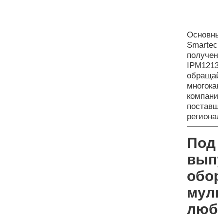
Основны
Smartec
получен
IPM1213
обращай
многока
компан
поставщ
регион
Под
вып
обо
мул
люб