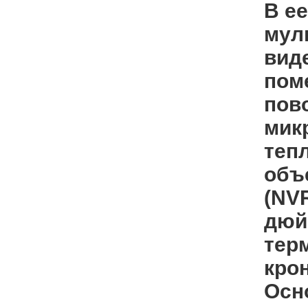
В е
мул
вид
пом
пов
мик
теп
объ
(NVR
дюй
тер
кро
Осн