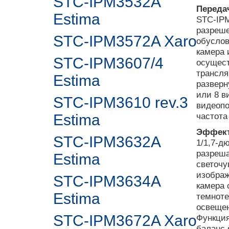
STC-IPM3532A
Передач
Estima
STC-IPM
разреше
STC-IPM3572A Xaro
обуслов
камера 
STC-IPM3607/4
осущест
трансля
Estima
разверн
или 8 в
STC-IPM3610 rev.3
видеопо
частота
Estima
Эффект
STC-IPM3632A
1/1,7-д
разреш
Estima
светочу
изображ
STC-IPM3634A
камера 
Estima
темноте
освещен
STC-IPM3672A Xaro
Функция
баланс 