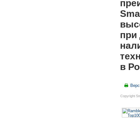
пре
Sma
выс
при 
нал
тех
в Ро
Верс
Copyright S