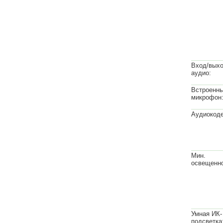
Вход/вых
аудио:
Встроенн
микрофон
Аудиокоде
Мин.
освещенно
Умная ИК-
подсветка