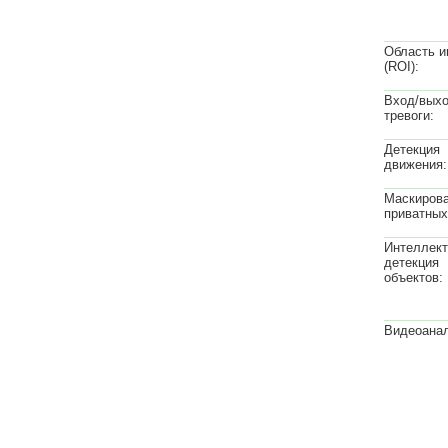
Область и
(ROI):
Вход/вых
тревоги:
Детекция
движения:
Маскиров
приватных
Интеллек
детекция
объектов:
Видеоанал