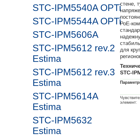
стене, 
STC-IPM5540A OPTi
напряже
постоян
STC-IPM5544A OPTi
РоЕ-ком
стандар
STC-IPM5606A
надежну
стабиль
STC-IPM5612 rev.2
для кру
регионо
Estima
Технич
STC-IPM5612 rev.3
STC-IP
Estima
Парамет
STC-IPM5614A
Чувствит
элемент:
Estima
STC-IPM5632
Estima