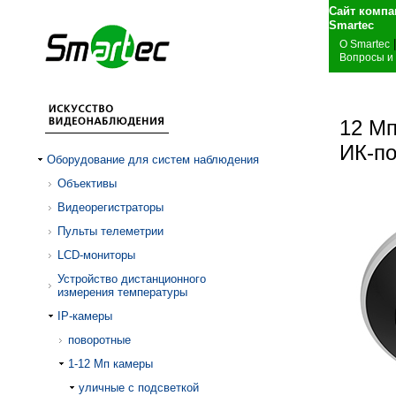
Сайт компа
S
|
О Smartec
Вопросы и
12 Мп
ИК-по
Оборудование для систем наблюдения
Объективы
Видеорегистраторы
Пульты телеметрии
LCD-мониторы
Устройство дистанционного
измерения температуры
IP-камеры
поворотные
1-12 Mп камеры
уличные с подсветкой