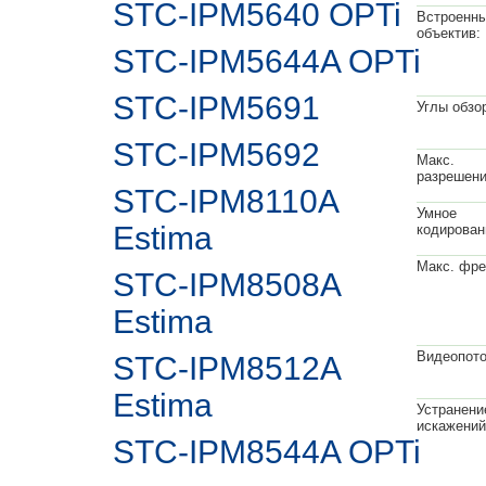
STC-IPM5640 OPTi
Встроенн
объектив:
STC-IPM5644A OPTi
STC-IPM5691
Углы обзор
STC-IPM5692
Макс.
разрешени
STC-IPM8110A
Умное
Estima
кодирован
Макс. фре
STC-IPM8508A
Estima
Видеопото
STC-IPM8512A
Estima
Устранени
искажений
STC-IPM8544A OPTi