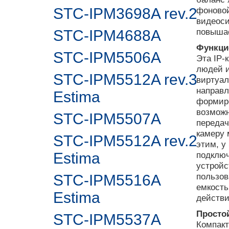
STC-IPM3698A rev.2
фоновой
видеоси
повышае
STC-IPM4688A
Функци
STC-IPM5506A
Эта IP-
людей и
STC-IPM5512A rev.3
виртуал
направл
Estima
формиро
возможн
STC-IPM5507A
передач
камеру 
STC-IPM5512A rev.2
этим, у
Estima
подключ
устройс
пользов
STC-IPM5516A
емкость
Estima
действи
Просто
STC-IPM5537A
Компакт