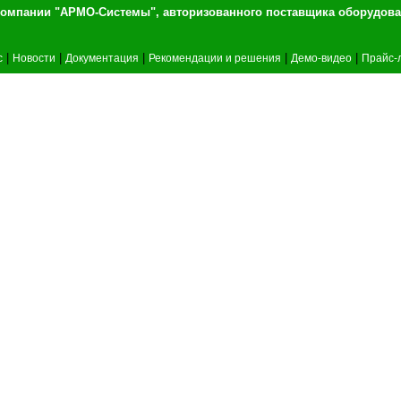
т компании "АРМО-Системы", авторизованного 
|
|
|
|
|
c
Новости
Документация
Рекомендации и решения
Демо-видео
Прайс-