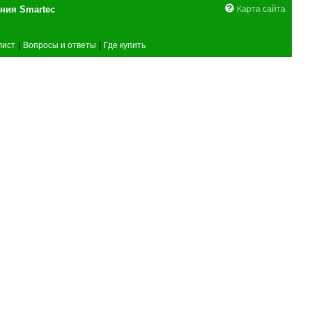
поставщика оборудования Smartec
Карта сайта
|
|
лист
Вопросы и ответы
Где купить