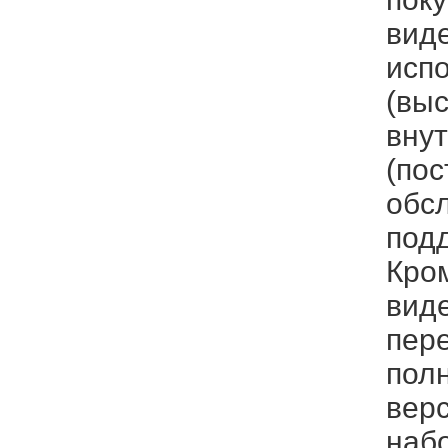
вид
испо
(выс
вну
(пос
обсл
подд
Кром
вид
пер
пол
верс
набо