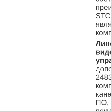
пре
STC
явл
ком
Лин
вид
упр
доп
248
ком
кан
ПО,
поку