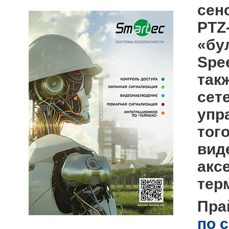
сен
PTZ
«бу
Spe
так
сет
упр
тог
вид
акс
тер
Пра
по 