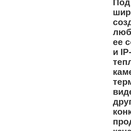
Под
шир
соз
люб
ее 
и I
теп
кам
тер
вид
дру
кон
про