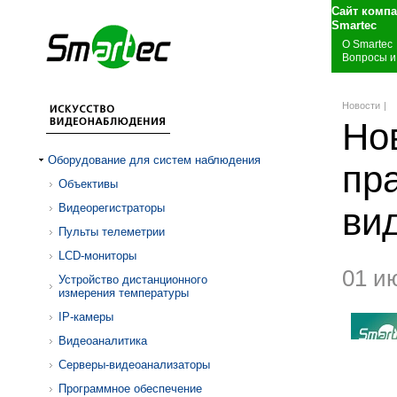
Сайт комп
S
О Smartec
Вопросы и
Новости
|
Но
Оборудование для систем наблюдения
пр
Объективы
Видеорегистраторы
ви
Пульты телеметрии
LCD-мониторы
01 и
Устройство дистанционного
измерения температуры
IP-камеры
Видеоаналитика
Серверы-видеоанализаторы
Программное обеспечение