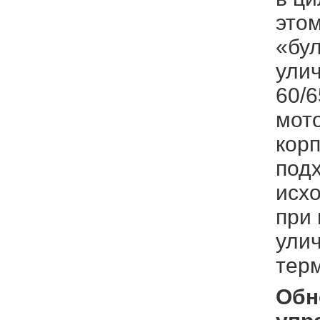
этом
«бу
улич
60/6
мот
кор
под
исхо
при 
улич
тер
Обн