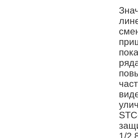
Зна
лине
смен
при
пок
ряд
повы
част
вид
ули
STC
защи
1/2.