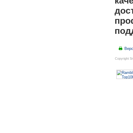
кач
дос
про
под
Верс
Copyright S