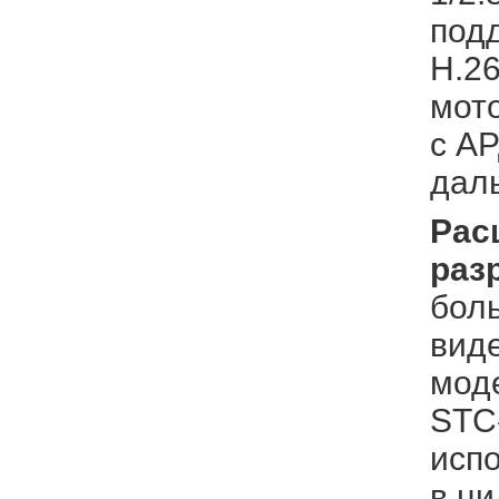
под
H.2
мот
с АР
даль
Рас
раз
боль
вид
мод
STC
исп
в ци