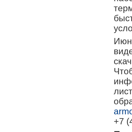
тер
быс
усл
Июн
вид
скач
Что
инф
лист
обр
arm
+7 (