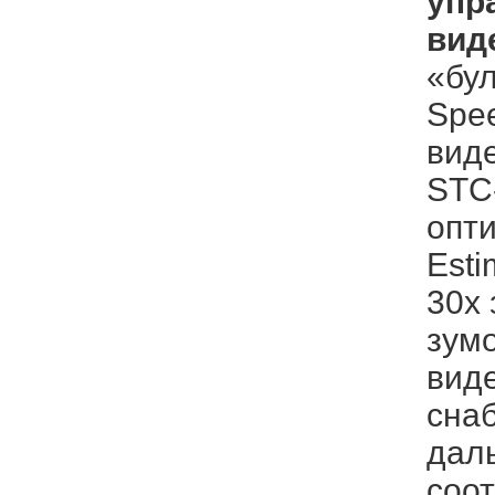
упр
вид
«бу
Spe
вид
STC-
опт
Esti
30х
зумо
вид
сна
даль
соо