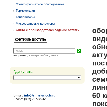
Мультиформатное оборудование
Термокожухи
Тепловизоры
Микроволновые детекторы
обо
Cнято с производства/складские остатки
вид
обн
акт
например,
камера наблюдения
пос
доб
Где купить
сем
лин
60 
E-mail:
info@smartec-cctv.ru
Phone:
(495) 787-33-42
пок